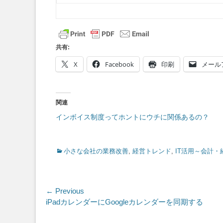
共有:
X
Facebook
印刷
メール
関連
インボイス制度ってホントにウチに関係あるの？
Categories
小さな会社の業務改善
,
経営トレンド
,
IT活用～会計・
投
← Previous
Previous
iPadカレンダーにGoogleカレンダーを同期する
稿
post: