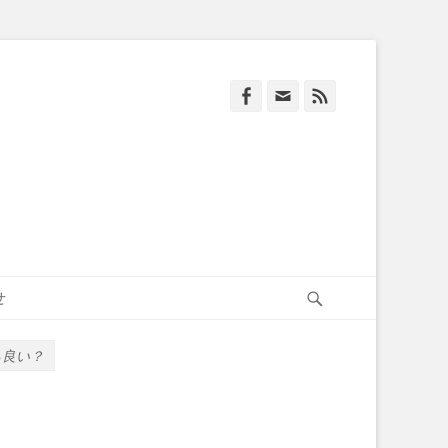
Facebook
Email
Feed
Search
せ
ら良い？