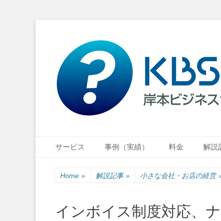
小さな会社・小さなお店のIT経営をナビゲーション
岸本ビジネスサポ
Primary Menu
Skip
サービス
事例（実績）
料金
解説
to
content
Home
»
解説記事
»
小さな会社・お店の経営
インボイス制度対応、