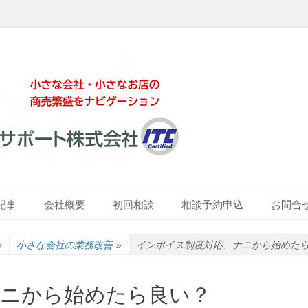
ート株式会社
記事
会社概要
初回相談
相談予約申込
お問合
»
小さな会社の業務改善
»
インボイス制度対応、ナニから始めた
ナニから始めたら良い？