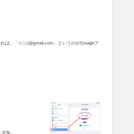
「○△□@gmail.com」というのがGoogleア
ト追加」