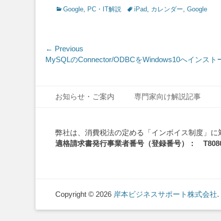
Categories
Tags
Google
,
PC・IT解説
iPad
,
カレンダー
,
Google
投
← Previous
Previous
MySQLのConnector/ODBCをWindows10へインス
稿
post:
ナ
Footer Menu
Skip
ビ
お知らせ・ご案内
専門家向け解説記事
to
ゲ
content
ー
弊社は、消費税法の定める「インボイス制度」に
適格請求書発行事業者番号（登録番号）： T808010
シ
ョ
ン
Copyright © 2026
岸本ビジネスサポート株式会社
.