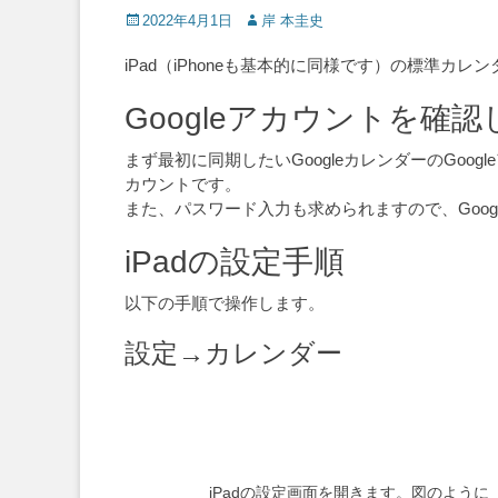
Posted
Author
2022年4月1日
岸 本圭史
on
iPad（iPhoneも基本的に同様です）の標準カレ
Googleアカウントを確
まず最初に同期したいGoogleカレンダーのGoogl
カウントです。
また、パスワード入力も求められますので、Goo
iPadの設定手順
以下の手順で操作します。
設定→カレンダー
iPadの設定画面を開きます。図のよう