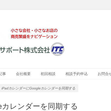
ート株式会社
記事
会社概要
初回相談
相談予約申込
お問合
iPadカレンダーにGoogleカレンダーを同期する
gleカレンダーを同期する