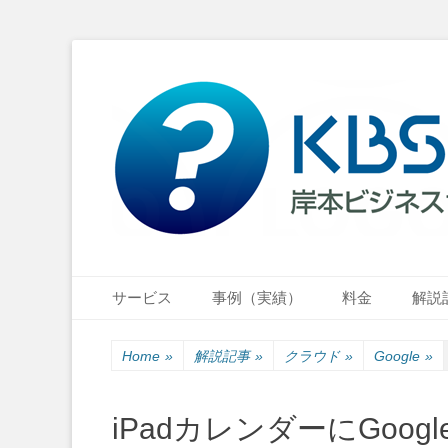
小さな会社・小さなお店のIT経営をナビゲーション
岸本ビジネスサポ
Primary Menu
Skip
サービス
事例（実績）
料金
解説
to
content
Home
»
解説記事
»
クラウド
»
Google
»
iPadカレンダーにGoo