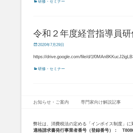
Categories
研修・セミナー
令和２年度経営指導員研
Posted
2020年7月29日
on
https://drive.google.com/file/d/1f0MAn8KKucJ2
Categories
研修・セミナー
Footer Menu
Skip
お知らせ・ご案内
専門家向け解説記事
to
content
弊社は、消費税法の定める「インボイス制度」に
適格請求書発行事業者番号（登録番号）： T808010