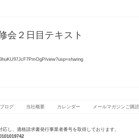
修会２日目テキスト
igLB3huKU97JcF7PmOgP/view?usp=sharing
ブログ
当社概要
カレンダー
メールマガジンご購
対応し、適格請求書発行事業者番号を取得しております。
1019742