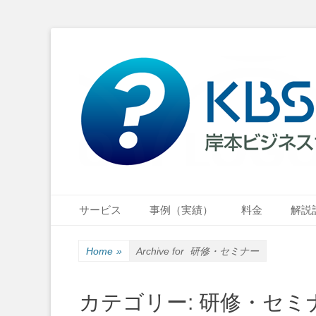
小さな会社・小さなお店のIT経営をナビゲーション
岸本ビジネスサポ
Primary Menu
Skip
サービス
事例（実績）
料金
解説
to
content
Home
»
Archive for
研修・セミナー
カテゴリー:
研修・セミ