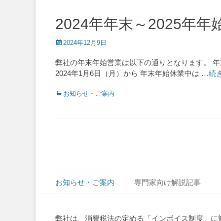
2024年年末～2025年
Posted
2024年12月9日
on
弊社の年末年始営業は以下の通りとなります。 年末営
2024年1月6日（月）から 年末年始休業中は
…続
Categories
お知らせ・ご案内
Post
navigation
Footer Menu
Skip
お知らせ・ご案内
専門家向け解説記事
to
content
弊社は、消費税法の定める「インボイス制度」に