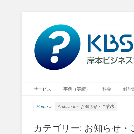
小さな会社・小さなお店のIT経営をナビゲーション
岸本ビジネスサポ
Primary Menu
Skip
サービス
事例（実績）
料金
解説
to
content
Home
»
Archive for
お知らせ・ご案内
カテゴリー:
お知らせ・