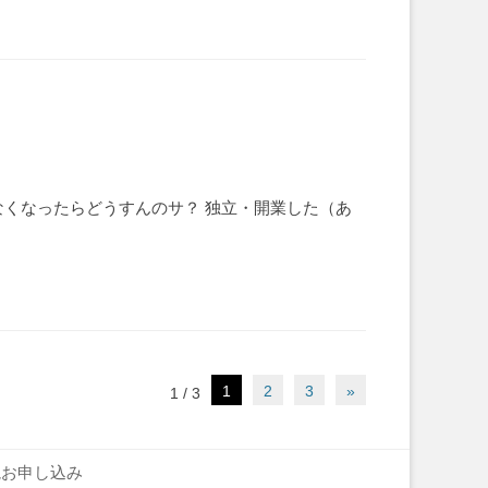
なくなったらどうすんのサ？ 独立・開業した（あ
1
2
3
»
1 / 3
読お申し込み