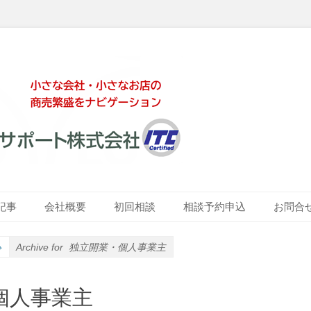
ート株式会社
記事
会社概要
初回相談
相談予約申込
お問合
»
Archive for
独立開業・個人事業主
個人事業主