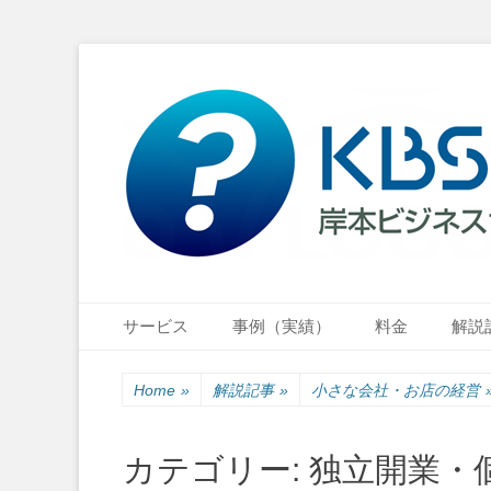
小さな会社・小さなお店のIT経営をナビゲーション
岸本ビジネスサポ
Primary Menu
Skip
サービス
事例（実績）
料金
解説
to
content
Home
»
解説記事
»
小さな会社・お店の経営
カテゴリー:
独立開業・