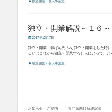
Categories
独立開業・個人事業主
独立・開業解説～１６～
Posted
2017年12月7日
on
独立・開業～転ばぬ先の杖 独立・開業をした時に
るいはこれから独立・開業する）人にとって、ど
Categories
独立開業・個人事業主
Post
navigation
Footer Menu
Skip
お知らせ・ご案内
専門家向け解説記事
to