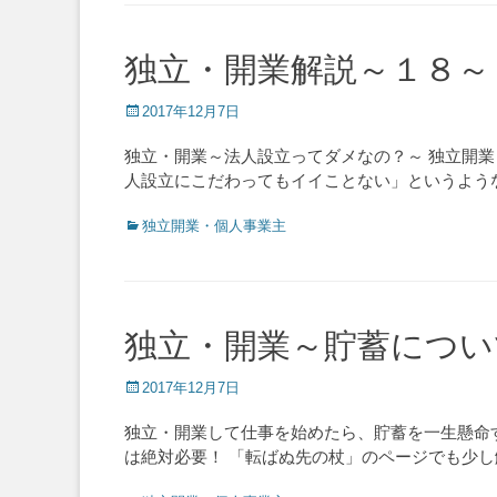
独立・開業解説～１８～
Posted
2017年12月7日
on
独立・開業～法人設立ってダメなの？～ 独立開業
人設立にこだわってもイイことない」というよう
Categories
独立開業・個人事業主
独立・開業～貯蓄につい
Posted
2017年12月7日
on
独立・開業して仕事を始めたら、貯蓄を一生懸命
は絶対必要！ 「転ばぬ先の杖」のページでも少