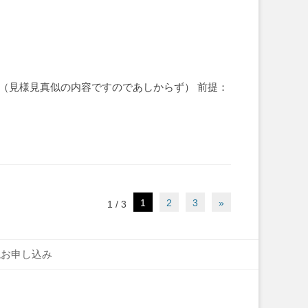
。（見様見真似の内容ですのであしからず） 前提：
1
2
3
»
1 / 3
読お申し込み