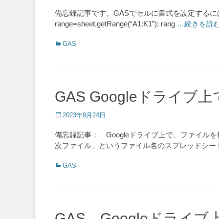
on
備忘録記事です。GASでセルに書式を設定するには
range=sheet.getRange(“A1:K1”); rang
…続きを読
Categories
GAS
GAS Googleドライ
Posted
2023年9月24日
on
備忘録記事： Googleドライブ上で、ファイル
次ファイル」というファイル名のスプレッドシー
Categories
GAS
GAS Googleドラ