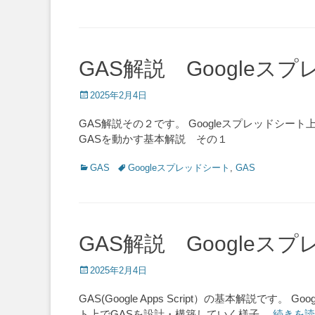
GAS解説 Google
Posted
2025年2月4日
on
GAS解説その２です。 Googleスプレッドシー
GASを動かす基本解説 その１
Categories
Tags
GAS
Googleスプレッドシート
,
GAS
GAS解説 Google
Posted
2025年2月4日
on
GAS(Google Apps Script）の基本解
ト上でGASを設計・構築していく様子
…続きを読