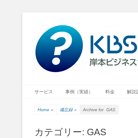
小さな会社・小さなお店のIT経営をナビゲーション
岸本ビジネスサポ
Primary Menu
Skip
サービス
事例（実績）
料金
解説
to
content
Home
»
備忘録
»
Archive for
GAS
カテゴリー:
GAS