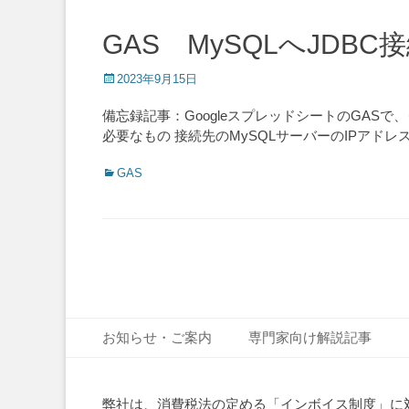
GAS MySQLへJD
Posted
2023年9月15日
on
備忘録記事：GoogleスプレッドシートのGAS
必要なもの 接続先のMySQLサーバーのIPアドレ
Categories
GAS
Post
navigation
Footer Menu
Skip
お知らせ・ご案内
専門家向け解説記事
to
content
弊社は、消費税法の定める「インボイス制度」に