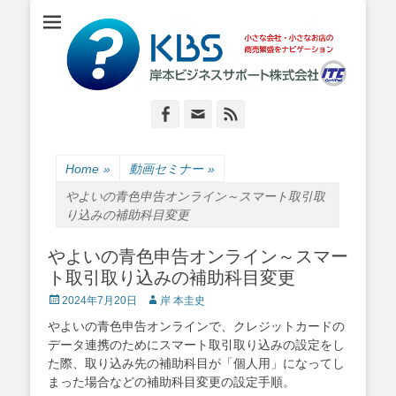
小さな会社・小さなお店のIT経営をナビゲーション
岸本ビジネスサポ
ート株式会社
Facebook
Email
Feed
Home
»
動画セミナー
»
やよいの青色申告オンライン～スマート取引取
り込みの補助科目変更
やよいの青色申告オンライン～スマー
ト取引取り込みの補助科目変更
Posted
Author
2024年7月20日
岸 本圭史
on
やよいの青色申告オンラインで、クレジットカードの
データ連携のためにスマート取引取り込みの設定をし
た際、取り込み先の補助科目が「個人用」になってし
まった場合などの補助科目変更の設定手順。