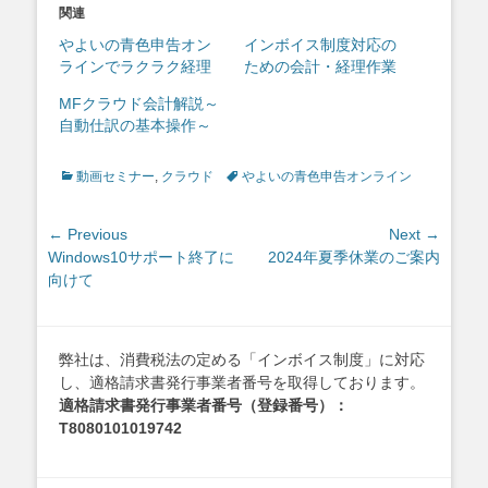
関連
やよいの青色申告オン
インボイス制度対応の
ラインでラクラク経理
ための会計・経理作業
MFクラウド会計解説～
自動仕訳の基本操作～
Categories
Tags
動画セミナー
,
クラウド
やよいの青色申告オンライン
投
← Previous
Next →
Previous
Next
Windows10サポート終了に
2024年夏季休業のご案内
稿
post:
post:
向けて
ナ
ビ
ゲ
弊社は、消費税法の定める「インボイス制度」に対応
ー
し、適格請求書発行事業者番号を取得しております。
シ
適格請求書発行事業者番号（登録番号）：
ョ
T8080101019742
ン