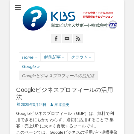
小さな会社・小さなお店のIT経営をナビゲーション
岸本ビジネスサポ
ート株式会社
Facebook
Email
Feed
Home
»
解説記事
»
クラウド
»
Google
»
Googleビジネスプロフィールの活用法
Googleビジネスプロフィールの活用
法
Posted
Author
2025年3月24日
岸 本圭史
on
Googleビジネスプロフィール（GBP）は、無料で利
用できるにもかかわらず、適切に活用することで 集
客・売上UP に大きく貢献するツールです。
このページでは、Googleビジネスの活用が小規模事業