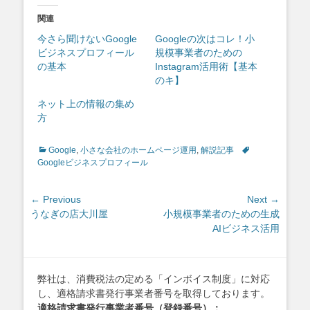
関連
今さら聞けないGoogle
Googleの次はコレ！小
ビジネスプロフィール
規模事業者のための
の基本
Instagram活用術【基本
のキ】
ネット上の情報の集め
方
Categories
Tags
Google
,
小さな会社のホームページ運用
,
解説記事
Googleビジネスプロフィール
投
← Previous
Next →
Previous
Next
うなぎの店大川屋
小規模事業者のための生成
稿
post:
post:
AIビジネス活用
ナ
ビ
ゲ
弊社は、消費税法の定める「インボイス制度」に対応
ー
し、適格請求書発行事業者番号を取得しております。
シ
適格請求書発行事業者番号（登録番号）：