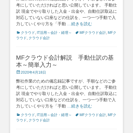
考にしていただければと思い公開しています。 手動仕
訳 現金でやり取りした入金・出金や、自動仕訳取込に
対応していない口座などの仕訳を、一つ一つ手動で入
力していくやり方を「手動
…続きを読む
Categories
Tags
クラウド
,
IT活用～会計・経理～
MFクラウド会計
,
MFク
ラウド
,
クラウド会計
MFクラウド会計解説 手動仕訳の基
本～簡単入力～
Posted
2020年4月18日
on
弊社作業のための備忘録記事ですが、手順などのご参
考にしていただければと思い公開しています。 手動仕
訳 現金でやり取りした入金・出金や、自動仕訳取込に
対応していない口座などの仕訳を、一つ一つ手動で入
力していくやり方を「手動
…続きを読む
Categories
Tags
クラウド
,
IT活用～会計・経理～
MFクラウド会計
,
MFク
ラウド
,
クラウド会計