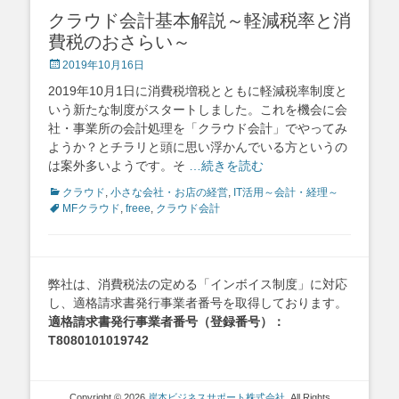
クラウド会計基本解説～軽減税率と消
費税のおさらい～
Posted
2019年10月16日
on
2019年10月1日に消費税増税とともに軽減税率制度と
いう新たな制度がスタートしました。これを機会に会
社・事業所の会計処理を「クラウド会計」でやってみ
ようか？とチラリと頭に思い浮かんでいる方というの
は案外多いようです。そ
…続きを読む
Categories
Tags
クラウド
,
小さな会社・お店の経営
,
IT活用～会計・経理～
MFクラウド
,
freee
,
クラウド会計
弊社は、消費税法の定める「インボイス制度」に対応
し、適格請求書発行事業者番号を取得しております。
適格請求書発行事業者番号（登録番号）：
T8080101019742
Copyright © 2026
岸本ビジネスサポート株式会社
. All Rights