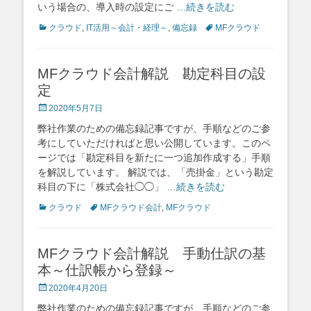
いう場合の、導入時の設定にご
…続きを読む
Categories
Tags
クラウド
,
IT活用～会計・経理～
,
備忘録
MFクラウド
MFクラウド会計解説 勘定科目の設
定
Posted
2020年5月7日
on
弊社作業のための備忘録記事ですが、手順などのご参
考にしていただければと思い公開しています。このペ
ージでは「勘定科目を新たに一つ追加作成する」手順
を解説しています。 解説では、「売掛金」という勘定
科目の下に「株式会社◯◯」
…続きを読む
Categories
Tags
クラウド
MFクラウド会計
,
MFクラウド
MFクラウド会計解説 手動仕訳の基
本～仕訳帳から登録～
Posted
2020年4月20日
on
弊社作業のための備忘録記事ですが、手順などのご参