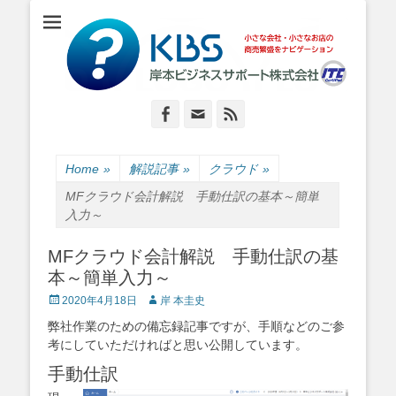
小さな会社・小さなお店のIT経営をナビゲーション
岸本ビジネスサポ
ート株式会社
Facebook
Email
Feed
Home
»
解説記事
»
クラウド
»
MFクラウド会計解説 手動仕訳の基本～簡単
入力～
MFクラウド会計解説 手動仕訳の基
本～簡単入力～
Posted
Author
2020年4月18日
岸 本圭史
on
弊社作業のための備忘録記事ですが、手順などのご参
考にしていただければと思い公開しています。
手動仕訳