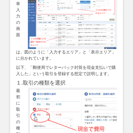
単
入
力
の
画
面
は、図のように「入力するエリア」と「表示エリア」
に分かれています。
以下、「郵便局でレターパック封筒を現金支払いで購
入した」という取引を登録する想定で説明します。
１.取引の種類を選択
最
初
に
取
引
の
種