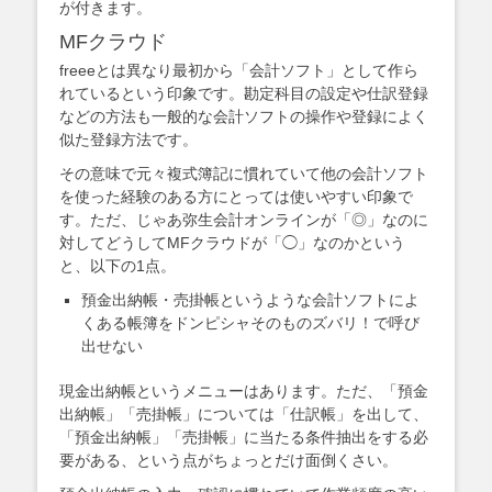
が付きます。
MFクラウド
freeeとは異なり最初から「会計ソフト」として作ら
れているという印象です。勘定科目の設定や仕訳登録
などの方法も一般的な会計ソフトの操作や登録によく
似た登録方法です。
その意味で元々複式簿記に慣れていて他の会計ソフト
を使った経験のある方にとっては使いやすい印象で
す。ただ、じゃあ弥生会計オンラインが「◎」なのに
対してどうしてMFクラウドが「◯」なのかという
と、以下の1点。
預金出納帳・売掛帳というような会計ソフトによ
くある帳簿をドンピシャそのものズバリ！で呼び
出せない
現金出納帳というメニューはあります。ただ、「預金
出納帳」「売掛帳」については「仕訳帳」を出して、
「預金出納帳」「売掛帳」に当たる条件抽出をする必
要がある、という点がちょっとだけ面倒くさい。