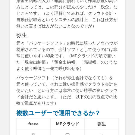
預金出納帳の入力・確認に慣れていて作業頻度の高い
方にとっては、この部分がほんの少しだけ「残念」な
ところです。（よく理解してみれば、クラウド会計・
自動仕訳取込というシステムの設計上、これは仕方が
無いと言えば仕方がないことなのですが）
弥生
元々「パッケージソフト」の時代に培ったノウハウが
凝縮されているので、会計ソフトとして使うのには非
常に使いやすい印象です。（MFクラウドの項で書い
た「現金出納帳」「預金出納帳」「売掛帳」のような
よく使う帳簿も一発で呼び出せる）
パッケージソフト（それが弥生会計でなくても）を
元々使っていて、それに近い操作感でクラウド会計を
使いたい、という方には非常に使い勝手の良いクラウ
ド会計だと思います。（ただ、以下の別の観点での比
較で難点があります）
複数ユーザーで運用できるか？
freee
MFクラウド
弥生