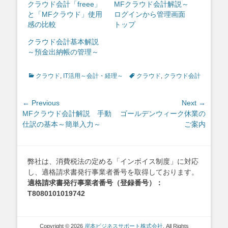
クラウド会計「freee」
MFクラウド会計解説～
と「MFクラウド」使用
ログインから管理画面
感の比較
トップ
クラウド会計基本解説
～預金出納帳の管理～
Categories
Tags
クラウド
,
IT活用～会計・経理～
クラウド
,
クラウド会計
投
← Previous
Next →
Previous
Next
MFクラウド会計解説 手動
ゴールデンウィーク休業の
稿
post:
post:
仕訳の基本～簡単入力～
ご案内
ナ
ビ
ゲ
弊社は、消費税法の定める「インボイス制度」に対応
ー
し、適格請求書発行事業者番号を取得しております。
シ
適格請求書発行事業者番号（登録番号）：
ョ
T8080101019742
ン
Copyright © 2026
岸本ビジネスサポート株式会社
. All Rights