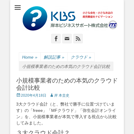
小さな会社・小さなお店のIT経営をナビゲーション
岸本ビジネスサポ
ート株式会社
Facebook
Email
Feed
Home
»
解説記事
»
クラウド
»
小規模事業者のための本気のクラウド会計比較
小規模事業者のための本気のクラウド
会計比較
Posted
Author
2020年4月18日
岸 本圭史
on
3大クラウド会計（と、弊社で勝手に位置づけていま
す）の「freee」「MFクラウド」「弥生会計オンライ
ン」を、小規模事業者が本気で導入する視点から比較
してみました。
３大クラウド会計？