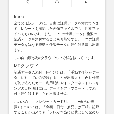
◎
◯
▲
freee
全ての仕訳データに、自由に証憑データを添付できま
す。レシートを撮影した画像ファイルでも、PDFファ
イルでもOKです。また、一つの仕訳データに複数の
証憑データを添付することも可能ですし、一つの証憑
データを異なる複数の仕訳データに紐付ける事も出来
ます。
この自由度も3大クラウドの中で群を抜いています。
MFクラウド
証憑データの添付（紐付け）は、「手動で仕訳たデー
タ」に対してのみ登録することが出来ます。自動仕訳
で取り込んだカード利用明細やインターネットバンキ
ングの口座明細には、データをアップロードして添
付・紐付けすることが出来ません。
このため、「クレジットカード利用」（=未払の経
費）については、「金額・日付・摘要」は正確に記録
することが出来ても「ソレが本当に経費として認めら