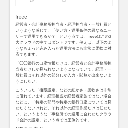
◎
◯
×
freee
経営者・会計事務所担当者・経理担当者・一般社員と
いうような感じで、「使い方・運用条件の異なるユー
ザーで運用できるか？」という点では、freeeはこの3
大クラウドの中ではダントツです。例えば、以下のよ
うなちょっと込み入った運用方法にも非常に柔軟に対
応できます。
「◯◯銀行の口座情報だけは、経営者と会計事務所担
当者だけしか見られないようになっていて、経理・一
般社員はそれ以外の部分しか入力・閲覧が出来ないよ
うにしたい」
こういった「権限設定」などの細かさ・柔軟さは非常
に優れています。経理担当が経営者家族ではない場合
などに、「特定の部門や特定の銀行口座については見
せたくないけれど、それ以外の経理作業だけは任せた
い」というような「事務所での運用に合わせたクラウ
ド会計の設定」という点では圧倒的です。