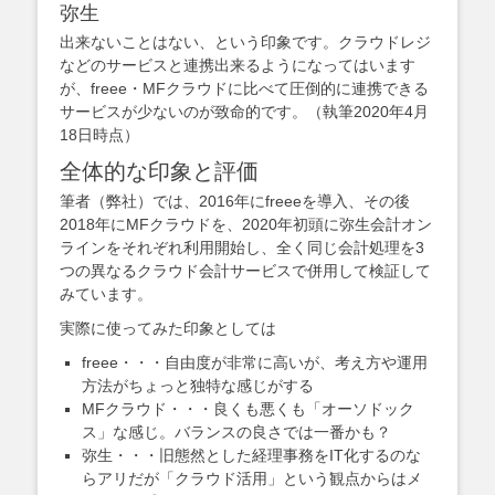
弥生
出来ないことはない、という印象です。クラウドレジ
などのサービスと連携出来るようになってはいます
が、freee・MFクラウドに比べて圧倒的に連携できる
サービスが少ないのが致命的です。（執筆2020年4月
18日時点）
全体的な印象と評価
筆者（弊社）では、2016年にfreeeを導入、その後
2018年にMFクラウドを、2020年初頭に弥生会計オン
ラインをそれぞれ利用開始し、全く同じ会計処理を3
つの異なるクラウド会計サービスで併用して検証して
みています。
実際に使ってみた印象としては
freee・・・自由度が非常に高いが、考え方や運用
方法がちょっと独特な感じがする
MFクラウド・・・良くも悪くも「オーソドック
ス」な感じ。バランスの良さでは一番かも？
弥生・・・旧態然とした経理事務をIT化するのな
らアリだが「クラウド活用」という観点からはメ