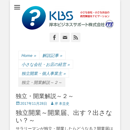
小さな会社・小さなお店のIT経営をナビゲーション
岸本ビジネスサポ
ート株式会社
Facebook
Email
Feed
Home
»
解説記事
»
小さな会社・お店の経営
»
独立開業・個人事業主
»
独立・開業解説～２～
独立・開業解説～２～
Posted
Author
2017年11月28日
岸 本圭史
on
独立開業～開業届、出す？出さな
い？～
サラリーマンが独立・開業したらどうなる？開業届は