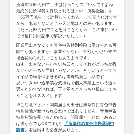
所得控除65万円て、実はけっこうスゴいんですよね。
最終的に所得税を課税されるはずの「所得金額」を
「65万円減らして計算してくれる」って言うわけです
から、あるとないとじゃ天と地ほどの差があります。
（たった65万円で？と思うことなかれ！この事につい
ては後日別の記事で解説いたします）
開業届出さなくても青色申告特別控除は受けられる可
能性がありますが、事業性がない、金額が小さい等の
場合認められないこともあるようです。
出す・出さないをいちいち云々してそれがどっちが得
かとかどっちが面倒じゃないとか、そういうどーでも
イイ話で頭を悩ませるのは馬鹿馬鹿しい話です。
思いつきや中途半端な気持ちで個人事業主という道を
選んだのでなければ、正々堂々ときっちり提出してお
くことをオススメします。
※ご注意下さい：開業届さえ出せば無条件に青色申告
特別控除が受けられるわけではありません。青色申告
特別控除を受けるためには、開業届と一緒に（あるい
は後からでもOKですが）
「所得税の青色申告承認申
請書」
を
提出する必要があります。