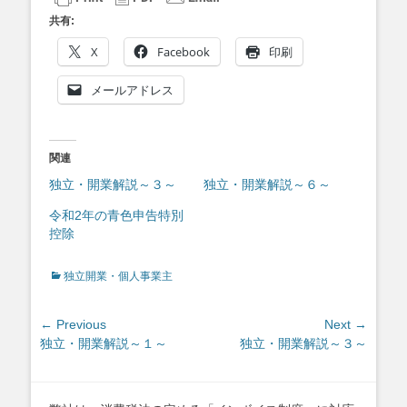
共有:
X
Facebook
印刷
メールアドレス
関連
独立・開業解説～３～
独立・開業解説～６～
令和2年の青色申告特別
控除
Categories
独立開業・個人事業主
投
← Previous
Next →
Previous
Next
独立・開業解説～１～
独立・開業解説～３～
稿
post:
post:
ナ
ビ