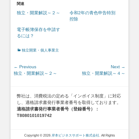
関連
独立・開業解説～２～
令和2年の青色申告特別
控除
電子帳簿保存を申請す
るには？
Categories
独立開業・個人事業主
投
← Previous
Next →
Previous
Next
独立・開業解説～２～
独立・開業解説～４～
稿
post:
post:
ナ
ビ
ゲ
弊社は、消費税法の定める「インボイス制度」に対応
し、適格請求書発行事業者番号を取得しております。
ー
適格請求書発行事業者番号（登録番号）：
シ
T8080101019742
ョ
ン
Copyright © 2026
岸本ビジネスサポート株式会社
. All Rights