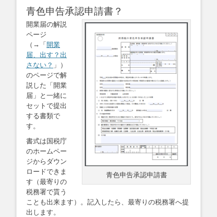
青色申告承認申請書？
開業届の解説
ページ
（→「
開業
届、出す？出
さない？
」）
のページで解
説した「開業
届」と一緒に
セットで提出
する書類で
す。
書式は国税庁
のホームペー
ジからダウン
ロードできま
青色申告承認申請書
す（最寄りの
税務署で貰う
ことも出来ます）。記入したら、最寄りの税務署へ提
出します。