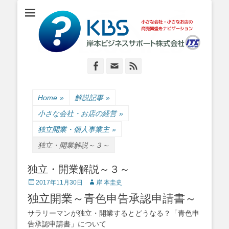
小さな会社・小さなお店のIT経営をナビゲーション
岸本ビジネスサポ
ート株式会社
Facebook
Email
Feed
Home
»
解説記事
»
小さな会社・お店の経営
»
独立開業・個人事業主
»
独立・開業解説～３～
独立・開業解説～３～
Posted
Author
2017年11月30日
岸 本圭史
on
独立開業～青色申告承認申請書～
サラリーマンが独立・開業するとどうなる？「青色申
告承認申請書」について