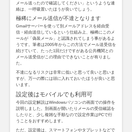
メール送ったので確認してください」というような連
絡は、一呼吸置いたほうが良いでしょう。
極稀にメール送信が不達となります
Gmailサーバーを使って別メールアドレスを経由受
信・経由送信しているという仕組み上、極稀にこのメ
ールが「偽装メール」と認識されてしまう事があるよ
うです。筆者は2005年からこの方法でメール送受信を
続けていて、たった1回だけですがある公共機関との
メール送受信がこの理由でできないことが有りまし
た。
不達になるリスクは非常に低いと思って良いと思いま
すが、万一の際には頭に入れておいたほうが良いと思
います。
設定後はモバイルでも利用可
今回の設定解説はWindowsパソコンの画面での操作を
説明しました。別画面が開いたりメールの受信確認を
したりと、少し複雑な手順なので設定作業はPCで行
うことをおすすめします。
ただ、設定後は、スマートフォンやタブレットなどで