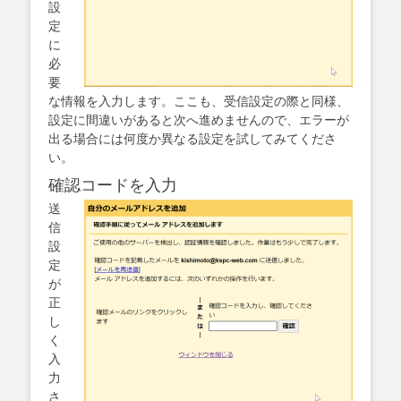
設
定
に
必
要
な情報を入力します。ここも、受信設定の際と同様、
設定に間違いがあると次へ進めませんので、エラーが
出る場合には何度か異なる設定を試してみてくださ
い。
確認コードを入力
送
信
設
定
が
正
し
く
入
力
さ