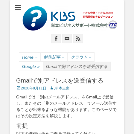
小さな会社・小さなお店のIT経営をナビゲーション
岸本ビジネスサポ
ート株式会社
Facebook
Email
Feed
Home
»
解説記事
»
クラウド
»
Google
»
Gmailで別アドレスを送受信する
Gmailで別アドレスを送受信する
Posted
Author
2020年8月11日
岸 本圭史
on
Gmailでは「別のメールアドレス」をGmail上で受信
し、またその「別のメールアドレス」でメール送信す
ることが出来るような機能があります。このページで
はその設定方法を解説します。
前提
以下の準備は予めご自身で行ってください。