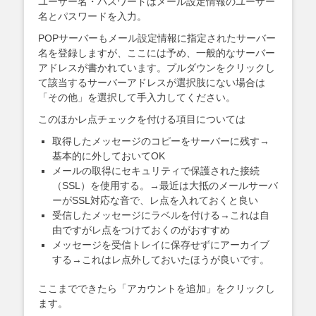
ユーザー名・パスワードはメール設定情報のユーザー
名とパスワードを入力。
POPサーバーもメール設定情報に指定されたサーバー
名を登録しますが、ここには予め、一般的なサーバー
アドレスが書かれています。プルダウンをクリックし
て該当するサーバーアドレスが選択肢にない場合は
「その他」を選択して手入力してください。
このほかレ点チェックを付ける項目については
取得したメッセージのコピーをサーバーに残す→
基本的に外しておいてOK
メールの取得にセキュリティで保護された接続
（SSL）を使用する。→最近は大抵のメールサーバ
ーがSSL対応な音で、レ点を入れておくと良い
受信したメッセージにラベルを付ける→これは自
由ですがレ点をつけておくのがおすすめ
メッセージを受信トレイに保存せずにアーカイブ
する→これはレ点外しておいたほうが良いです。
ここまでできたら「アカウントを追加」をクリックし
ます。