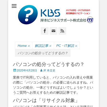
小さな会社・小さなお店のIT経営をナビゲーション
岸本ビジネスサポ
ート株式会社
Facebook
Email
Feed
Home
»
解説記事
»
PC・IT解説
»
パソコンの処分ってどうするの？
パソコンの処分ってどうするの？
Posted
Author
2020年4月28日
岸 本圭史
on
業務でIT利用していると、パソコンの入れ替えや廃棄
の際に「パソコンの処分」の必要に迫られますね。パ
ソコンの処分、一体どうすればよいでしょうか？とい
うご質問へお答えするための解説記事です。
パソコンは「リサイクル対象」
パソコンは「小型家電リサイクル法」という法律でリ