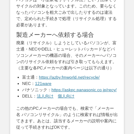
サイクルの対象となっています。このため、要らなく
なったパソコンを粗大ごみで出したりするのは違法
で、定められた手続きで処理（リサイクル処理）する
必要があります。
製造メーカーへ依頼する場合
廃棄（リサイクル）しようとしているパソコンが、富
士通・NECやDELL・ヒューレットパッカードなどパ
ソコンメーカーの機器の場合、そのメーカーへパソコ
ンのリサイクル依頼をすれば引き取ってもらえます。
（主要な各PCメーカーの案内ページは以下の通り）
富士通：
https://azby.fmworld.net/recycle/
NEC：
121ware
パナソニック：
https://askpc.panasonic.co.jp/recy/
DELL：
法人向け
個人向け
この他のPCメーカーの場合でも、検索で「メーカー
名 パソコンリサイクル」のように検索すれば情報が出
てきます。あとは、該当するメーカーの説明や案内に
従って手続きすればOKです。