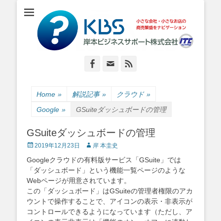
小さな会社・小さなお店のIT経営をナビゲーション
岸本ビジネスサポ
ート株式会社
Facebook
Email
Feed
Home
»
解説記事
»
クラウド
»
Google
»
GSuiteダッシュボードの管理
GSuiteダッシュボードの管理
Posted
Author
2019年12月23日
岸 本圭史
on
Googleクラウドの有料版サービス「GSuite」では
「ダッシュボード」という機能一覧ページのような
Webページが用意されています。
この「ダッシュボード」はGSuiteの管理者権限のアカ
ウントで操作することで、アイコンの表示・非表示が
コントロールできるようになっています（ただし、ア