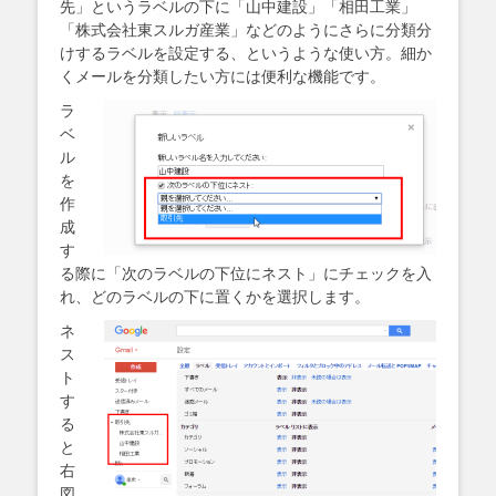
先」というラベルの下に「山中建設」「相田工業」
「株式会社東スルガ産業」などのようにさらに分類分
けするラベルを設定する、というような使い方。細か
くメールを分類したい方には便利な機能です。
ラ
ベ
ル
を
作
成
す
る際に「次のラベルの下位にネスト」にチェックを入
れ、どのラベルの下に置くかを選択します。
ネ
ス
ト
す
る
と
右
図