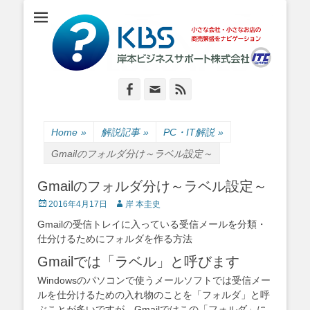
小さな会社・小さなお店のIT経営をナビゲーション
岸本ビジネスサポ
ート株式会社
Facebook
Email
Feed
Home
»
解説記事
»
PC・IT解説
»
Gmailのフォルダ分け～ラベル設定～
Gmailのフォルダ分け～ラベル設定～
Posted
Author
2016年4月17日
岸 本圭史
on
Gmailの受信トレイに入っている受信メールを分類・
仕分けるためにフォルダを作る方法
Gmailでは「ラベル」と呼びます
Windowsのパソコンで使うメールソフトでは受信メー
ルを仕分けるための入れ物のことを「フォルダ」と呼
ぶことが多いですが、Gmailではこの「フォルダ」に