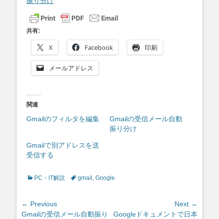
振り分け
共有:
X
Facebook
印刷
メールアドレス
関連
Gmailのフィルタを編集
Gmailの受信メール自動
振り分け
Gmailで別アドレスを送
受信する
Categories
Tags
PC・IT解説
gmail
,
Google
投
← Previous
Next →
Previous
Next
Gmailの受信メール自動振り
Googleドキュメントで日本
稿