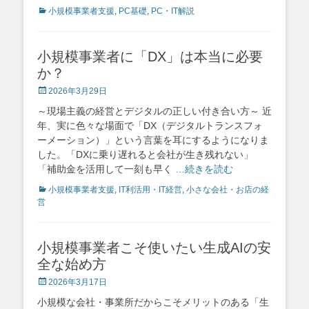
Categories
小規模事業者支援
,
PC基礎
,
PC・IT解説
小規模事業者に「DX」は本当に必要
か？
Posted
2026年3月29日
on
～現場主義の経営とデジタルの正しい付き合い方～ 近
年、実に色々な場面で「DX（デジタルトランスフォ
ーメーション）」という言葉を耳にするようになりま
した。「DXに乗り遅れると会社が生き残れない」
「補助金を活用して一刻も早く
…続きを読む
Categories
小規模事業者支援
,
IT利活用・IT経営
,
小さな会社・お店の経
営
小規模事業者こそ使いたい生成AIの安
全な始め方
Posted
2026年3月17日
on
小規模な会社・事業所だからこそメリットのある「生