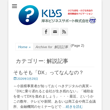
小さな会社・小さなお店のIT経営をナビゲーション
岸本ビジネスサポ
ート株式会社
Facebook
Email
Feed
(Page 2)
Home
»
Archive for
解説記事
カテゴリー:
解説記事
そもそも「DX」ってなんなの？
Posted
2026年3月29日
on
～小規模事業者が知っておくべきデジタルの真実～
「DXに乗り遅れると会社が生き残れない」「補助金
を使ってDXを進めましょう」・・・最近、というか
この数年、テレビや新聞、あるいは商工会や商工会議
所、金融機関のセミナーなどで
…続きを読む