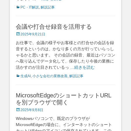
Categories
PC・IT解説
,
解説記事
会議や打合せ録音を活用する
Posted
2025年9月21日
on
お仕事で、会議の様子やお客様との打合せの会話を録
音するというのは、かなり多くの方が行っていらっし
ゃるかと思います。 その会話の録音、最近はパソコン
へ取り込んでデータ化して、保存したり今後の業務に
活かすのが注目されているっ
…続きを読む
Categories
生成AI
,
小さな会社の業務改善
,
解説記事
MicrosoftEdgeのショートカットURL
を別ブラウザで開く
Posted
2025年9月8日
on
Windowsパソコンで、既定のブラウザが
MicrosoftEdgeの場合に、インターネットのショート
カットはEdgeのアイコンで保存されています。この