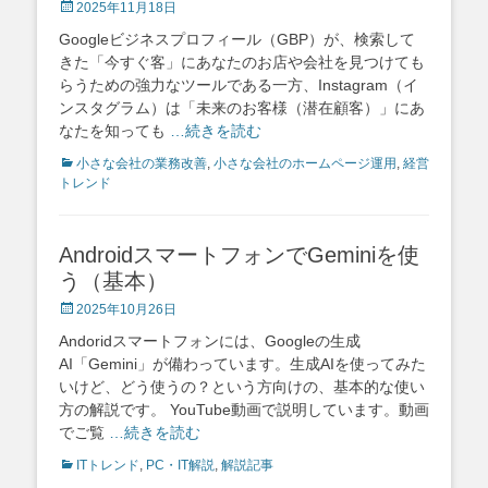
Posted
2025年11月18日
on
Googleビジネスプロフィール（GBP）が、検索して
きた「今すぐ客」にあなたのお店や会社を見つけても
らうための強力なツールである一方、Instagram（イ
ンスタグラム）は「未来のお客様（潜在顧客）」にあ
なたを知っても
…続きを読む
Categories
小さな会社の業務改善
,
小さな会社のホームページ運用
,
経営
トレンド
AndroidスマートフォンでGeminiを使
う（基本）
Posted
2025年10月26日
on
Andoridスマートフォンには、Googleの生成
AI「Gemini」が備わっています。生成AIを使ってみた
いけど、どう使うの？という方向けの、基本的な使い
方の解説です。 YouTube動画で説明しています。動画
でご覧
…続きを読む
Categories
ITトレンド
,
PC・IT解説
,
解説記事