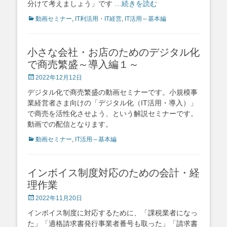
分けて考えましょう」です
…続きを読む
Categories
動画セミナー
,
IT利活用・IT経営
,
IT活用～基本編
小さな会社・お店のためのデジタル化
で商売繁盛～導入編１～
Posted
2022年12月12日
on
デジタル化で商売繁盛の動画セミナーです。小規模事
業経営者さま向けの「デジタル化（IT活用・導入）」
で商売を活性化させよう、という解説セミナーです。
動画での配信となります。
Categories
動画セミナー
,
IT活用～基本編
インボイス制度対応のための会計・経
理作業
Posted
2022年11月20日
on
インボイス制度に対応するために、「課税業者になっ
た」「適格請求書発行事業者番号も取った」「請求書