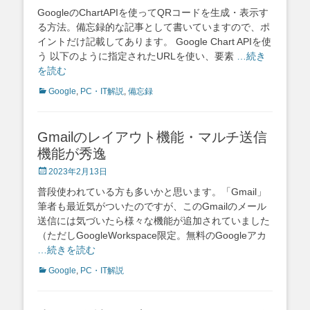
on
GoogleのChartAPIを使ってQRコードを生成・表示す
る方法。備忘録的な記事として書いていますので、ポ
イントだけ記載してあります。 Google Chart APIを使
う 以下のように指定されたURLを使い、要素
…続き
を読む
Categories
Google
,
PC・IT解説
,
備忘録
Gmailのレイアウト機能・マルチ送信
機能が秀逸
Posted
2023年2月13日
on
普段使われている方も多いかと思います。「Gmail」
筆者も最近気がついたのですが、このGmailのメール
送信には気づいたら様々な機能が追加されていました
（ただしGoogleWorkspace限定。無料のGoogleアカ
…続きを読む
Categories
Google
,
PC・IT解説