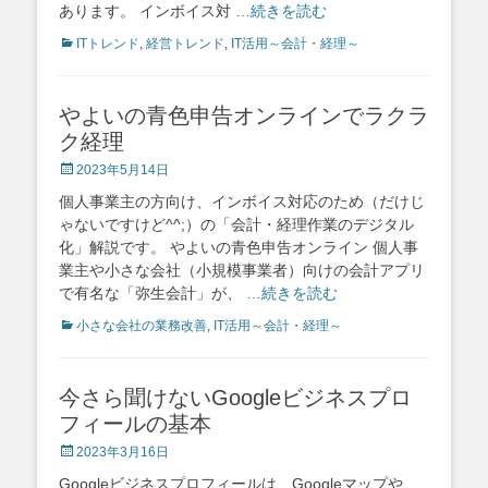
あります。 インボイス対
…続きを読む
Categories
ITトレンド
,
経営トレンド
,
IT活用～会計・経理～
やよいの青色申告オンラインでラクラ
ク経理
Posted
2023年5月14日
on
個人事業主の方向け、インボイス対応のため（だけじ
ゃないですけど^^;）の「会計・経理作業のデジタル
化」解説です。 やよいの青色申告オンライン 個人事
業主や小さな会社（小規模事業者）向けの会計アプリ
で有名な「弥生会計」が、
…続きを読む
Categories
小さな会社の業務改善
,
IT活用～会計・経理～
今さら聞けないGoogleビジネスプロ
フィールの基本
Posted
2023年3月16日
on
Googleビジネスプロフィールは、Googleマップや