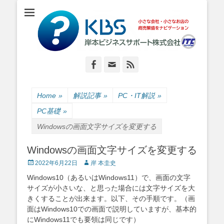
小さな会社・小さなお店のIT経営をナビゲーション
岸本ビジネスサポ
ート株式会社
Facebook
Email
Feed
Home
»
解説記事
»
PC・IT解説
»
PC基礎
»
Windowsの画面文字サイズを変更する
Windowsの画面文字サイズを変更する
Posted
Author
2022年6月22日
岸 本圭史
on
Windows10（あるいはWindows11）で、画面の文字
サイズが小さいな、と思った場合には文字サイズを大
きくすることが出来ます。以下、その手順です。（画
面はWindows10での画面で説明していますが、基本的
にWindows11でも要領は同じです）