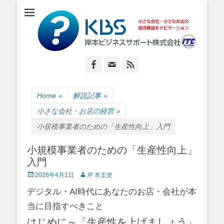
小さな会社・小さなお店のIT経営をナビゲーション
岸本ビジネスサポ
ート株式会社
Facebook
Email
Feed
Home
»
解説記事
»
小さな会社・お店の経営
»
小規模事業者のための「生産性向上」入門
小規模事業者のための「生産性向上」
入門
Posted
Author
2026年4月1日
岸 本圭史
on
デジタル・AI時代にあなたのお店・会社が本
当に目指すべきこと
はじめに～「生産性を上げましょう」