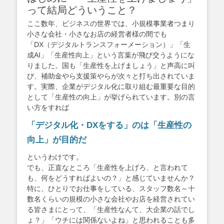
って結局どういうこと？
ここ数年、ビジネスの世界では、小規模事業者つまり
小さな会社・小さなお店の経営者様の間でも
「DX（デジタルトランスフォーメーション）」「生
成AI」「生産性向上」という言葉が飛び交うようにな
りました。国も「生産性を上げましょう」と声高に叫
び、補助金やら支援策やらが次々と打ち出されていま
す。実際、企業がデジタル化に取り組む最重要な目的
として「生産性の向上」が挙げられています。別の言
い方をすれば
「デジタル化・DXをする」のは「生産性の
向上」が目的だ
というわけです。
でも、正直なところ「生産性を上げろ、と言われて
も、何をどうすればよいの？」と感じていませんか？
特に、ひとりでお仕事をしている、スタッフ数名～十
数名くらいの規模の小さな会社やお店を経営されてい
る皆さまにとって、「生産性なんて、大企業の話でし
ょ？」「ウチには関係ないよね」と思われることも多