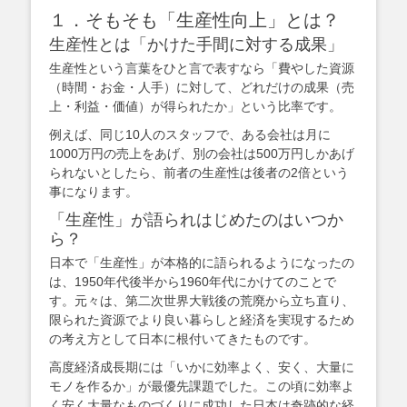
１．そもそも「生産性向上」とは？
生産性とは「かけた手間に対する成果」
生産性という言葉をひと言で表すなら「費やした資源
（時間・お金・人手）に対して、どれだけの成果（売
上・利益・価値）が得られたか」という比率です。
例えば、同じ10人のスタッフで、ある会社は月に
1000万円の売上をあげ、別の会社は500万円しかあげ
られないとしたら、前者の生産性は後者の2倍という
事になります。
「生産性」が語られはじめたのはいつか
ら？
日本で「生産性」が本格的に語られるようになったの
は、1950年代後半から1960年代にかけてのことで
す。元々は、第二次世界大戦後の荒廃から立ち直り、
限られた資源でより良い暮らしと経済を実現するため
の考え方として日本に根付いてきたものです。
高度経済成長期には「いかに効率よく、安く、大量に
モノを作るか」が最優先課題でした。この頃に効率よ
く安く大量なものづくりに成功した日本は奇跡的な経