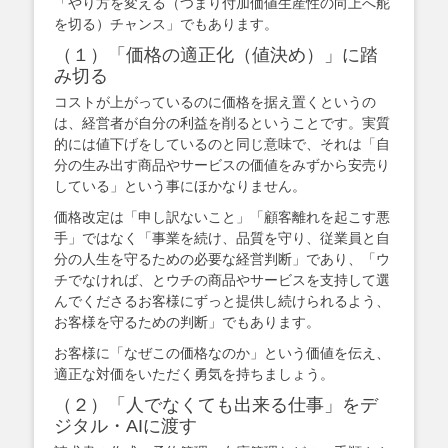
「やり方を変える（つまり付加価値生産性の向上へ舵
を切る）チャンス」でもあります。
（１）「価格の適正化（値決め）」に踏
み切る
コストが上がっているのに価格を据え置くというの
は、経営者が自分の利益を削るということです。実質
的には値下げをしているのと同じ意味で、それは「自
分の生み出す商品やサービスの価値をみずから安売り
している」という事にほかなりません。
価格改定は「申し訳ないこと」「顧客離れを起こす悪
手」ではなく「事業を続け、品質を守り、従業員と自
分の人生を守るための必要な経営判断」であり、「ウ
チでなければ、とウチの商品やサービスを支持して選
んでくださるお客様にずっと提供し続けられるよう、
お客様を守るための判断」でもあります。
お客様に「なぜこの価格なのか」という価値を伝え、
適正な対価をいただく勇気を持ちましょう。
（２）「人でなくても出来る仕事」をデ
ジタル・AIに渡す