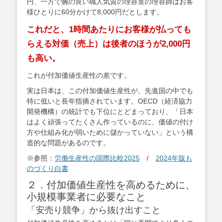
円、一方で腕の良い職人気質の理容室の理容師はお客
様ひとりに60分かけて8,000円だとします。
これだと、1時間あたりにお客様が払っても
らえる対価（売上）は後者のほうが2,000円
も高い。
これが付加価値生産性の差です。
実は日本は、この付加価値生産性が、先進国の中でも
特に低いと長年指摘されています。OECD（経済協力
開発機構）の統計でも下位にとどまっており、「日本
はよく頑張ってたくさん作っているのに、価値の付け
方や仕組み化が弱いために儲かっていない」という構
造的な問題があるのです。
※参照：
労働生産性の国際比較2025
/
2024年版も
のづくり白書
２．付加価値生産性を高めるために、
小規模事業者に必要なこと
「安売り競争」から抜け出すこと