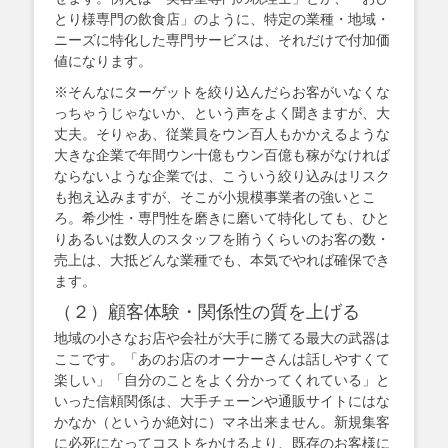
とり様専門の飲食店」のように、特定の業種・地域・
ニーズに特化した専門サービスは、それだけで付加価
値になります。
※そんなにターゲットを絞り込んだらお客がいなくな
っちゃうじゃないか、という声をよく聞きますが、大
丈夫。そりゃあ、従業員をウン百人もかかえるような
大きな企業で年間ウン十億もウン百億も稼がなければ
ならないような企業では、こういう絞り込みはリスク
も抱え込みますが、そこが小規模事業者の強いとこ
ろ。希少性・専門性を磨きに磨いて特化しても、ひと
りあるいは数人のスタッフを賄うくらいのお客の数・
売上は、大抵どんな業種でも、本気でやれば確保でき
ます。
（２）顧客体験・関係性の質を上げる
地域の小さなお店や会社が大手に勝てる最大の武器は
ここです。「あのお店のオーナーさんは話しやすくて
楽しい」「自分のことをよく分かってくれている」と
いった信頼関係は、大手チェーンや通販サイトにはな
かなか（というか絶対に）マネ出来ません。新規集客
に必死になってコストをかけるより、既存のお客様に