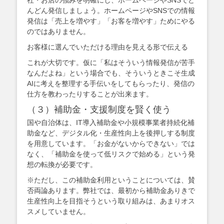
社・お店の強みを明確にし、ホームページやSNSでど
んどん発信しましょう。ホームページやSNSでの情報
発信は「売上を増やす」「お客を増やす」ためにやる
のではありません。
お客様に選んでいただける理由を見える形で伝える
これが大切です。仮に「私はそういう情報発信が苦手
なんだよね」という場合でも、そういうときこそ生成
AIに考えを整理する手伝いをしてもらったり、発信の
仕方を教わったりすることが出来ます。
（３）補助金・支援制度を賢く使う
国や自治体は、IT導入補助金や小規模事業者持続化補
助金など、デジタル化・生産性向上を後押しする制度
を用意しています。「お金がないからできない」では
なく、「補助金を使って低リスクで始める」という発
想の転換が必要です。
※ただし、この補助金利用ということについては、賛
否両論あります。弊社では、最初から補助金ありきで
生産性向上を目指そうという取り組みは、あまりオス
スメしていません。