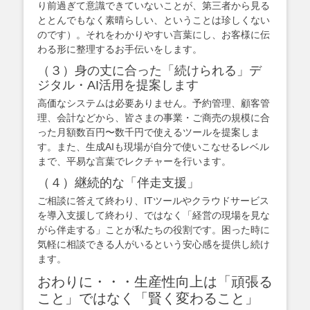
り前過ぎて意識できていないことが、第三者から見る
ととんでもなく素晴らしい、ということは珍しくない
のです）。それをわかりやすい言葉にし、お客様に伝
わる形に整理するお手伝いをします。
（３）身の丈に合った「続けられる」デ
ジタル・AI活用を提案します
高価なシステムは必要ありません。予約管理、顧客管
理、会計などから、皆さまの事業・ご商売の規模に合
った月額数百円〜数千円で使えるツールを提案しま
す。また、生成AIも現場が自分で使いこなせるレベル
まで、平易な言葉でレクチャーを行います。
（４）継続的な「伴走支援」
ご相談に答えて終わり、ITツールやクラウドサービス
を導入支援して終わり、ではなく「経営の現場を見な
がら伴走する」ことが私たちの役割です。困った時に
気軽に相談できる人がいるという安心感を提供し続け
ます。
おわりに・・・生産性向上は「頑張る
こと」ではなく「賢く変わること」