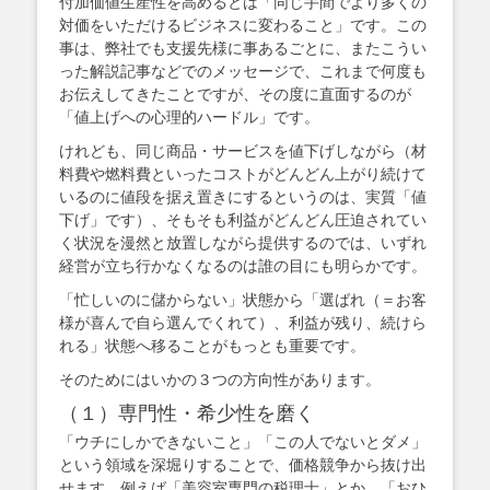
付加価値生産性を高めるとは「同じ手間でより多くの
対価をいただけるビジネスに変わること」です。この
事は、弊社でも支援先様に事あるごとに、またこうい
った解説記事などでのメッセージで、これまで何度も
お伝えしてきたことですが、その度に直面するのが
「値上げへの心理的ハードル」です。
けれども、同じ商品・サービスを値下げしながら（材
料費や燃料費といったコストがどんどん上がり続けて
いるのに値段を据え置きにするというのは、実質「値
下げ」です）、そもそも利益がどんどん圧迫されてい
く状況を漫然と放置しながら提供するのでは、いずれ
経営が立ち行かなくなるのは誰の目にも明らかです。
「忙しいのに儲からない」状態から「選ばれ（＝お客
様が喜んで自ら選んでくれて）、利益が残り、続けら
れる」状態へ移ることがもっとも重要です。
そのためにはいかの３つの方向性があります。
（１）専門性・希少性を磨く
「ウチにしかできないこと」「この人でないとダメ」
という領域を深堀りすることで、価格競争から抜け出
せます。例えば「美容室専門の税理士」とか、「おひ