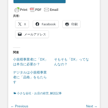
共有:
X
Facebook
印刷
メールアドレス
関連
小規模事業者に「DX」
そもそも「DX」ってな
は本当に必要か？
んなの？
デジタルは小規模事業
者に「品格」をもたら
す
Categories
小さな会社・お店の経営
,
解説記事
投
← Previous
Next →