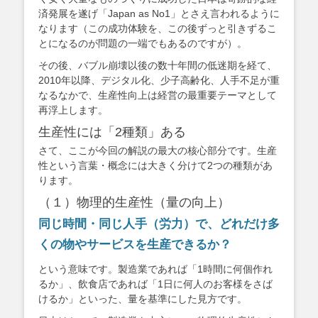
済発展を遂げ「Japan as No1」とさえ言われるように
なります（この成功体験を、この後ずっと引きずるこ
とになるのが問題の一端でもあるのですが）。
その後、バブル崩壊以後の数十年間の低迷期を経て、
2010年以降、デジタル化、少子高齢化、人手不足が重
なるなかで、生産性向上は経営の最重要テーマとして
再浮上します。
生産性には「2種類」ある
さて、ここが今回の解説の最大の核心部分です。生産
性という言葉・概念には大きく分けて2つの種類があ
ります。
（１）物理的生産性（量の向上）
同じ時間・同じ人手（労力）で、どれだけ多
くの物やサービスを生産できるか？
という意味です。製造業であれば「1時間に何個作れ
るか」、飲食店であれば「1日に何人のお客様をさば
けるか」といった、量を基準にした見方です。