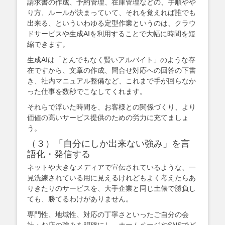
請求書の作成、予約管理、在庫管理などの、手順やや
り方、ルールが決まっていて、それを覚えれば誰でも
出来る、といういわゆる定型作業というのは、クラウ
ドサービスや生成AIを利用することで大幅に時間を短
縮できます。
生成AIは「とんでもなく賢いアルバイト」のような存
在ですから、文章の作成、問合せ対応への回答の下書
き、社内マニュアル整備など、これまで手が回らなか
った仕事を数秒でこなしてくれます。
それらで浮いた時間を、お客様との関係づくり、より
価値の高いサービス提供のための労力に充てましょ
う。
（３）「自分にしか出来ない強み」を言
語化・発信する
ネットや大きなメディアで宣伝されているような、一
見洗練されている用に見えるけれどもよく考えたらあ
りきたりのサービスを、大手企業と同じ土俵で勝負し
ても、勝てるわけがありません。
専門性、地域性、対応の丁寧さといったご自分の会