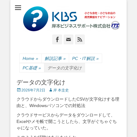
小さな会社・小さなお店のIT経営をナビゲーション
岸本ビジネスサポ
ート株式会社
Facebook
Email
Feed
Home
»
解説記事
»
PC・IT解説
»
PC基礎
»
データの文字化け
データの文字化け
Posted
Author
2026年7月2日
岸 本圭史
on
クラウドからダウンロードしたCSVが文字化けする理
由と、Windowsパソコンでの対処法
クラウドサービスからデータをダウンロードして、
Excelやメモ帳で開こうとしたら、文字がぐちゃぐち
ゃになっていた。