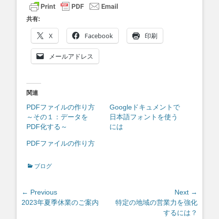
共有:
X
Facebook
印刷
メールアドレス
関連
PDFファイルの作り方
Googleドキュメントで
～その１：データを
日本語フォントを使う
PDF化する～
には
PDFファイルの作り方
Categories
ブログ
投
← Previous
Next →
Previous
Next
2023年夏季休業のご案内
特定の地域の営業力を強化
稿
post:
post:
するには？
ナ