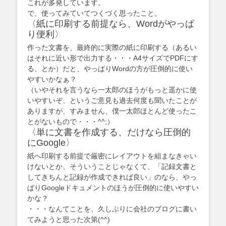
これが多発しています。
で、使ってみていてつくづく思ったこと。
〈紙に印刷する前提なら、Wordがやっぱ
り便利〉
作った文書を、最終的に実際の紙に印刷する（あるい
はそれに近い形で出力する・・・A4サイズでPDFにす
る、とか）だと、やっぱりWordの方が圧倒的に使い
やすいかなぁ？
（いやそれを言うなら一太郎のほうがもっと遥かに使
いやすいぞ、というご意見も過去何度も聞いたことが
ありますが、すみません、僕一太郎ほとんど使ったこ
とがないもので・・・^^;）
〈単に文書を作成する、だけなら圧倒的
にGoogle〉
紙へ印刷する前提で厳密にレイアウトを組まなきゃい
けないとか、そういうことじゃなくて、「記録文書と
してきちんと記録が作成できれば良い」のなら、やっ
ぱりGoogleドキュメントのほうが圧倒的に使いやすい
かな？
・・・なんてことを、久しぶりに会社のブログに書い
てみようと思った次第(^^)