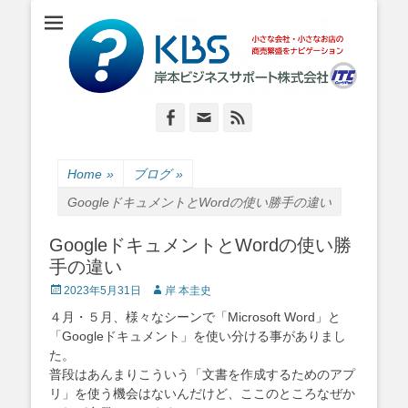
小さな会社・小さなお店のIT経営をナビゲーション
岸本ビジネスサポ
ート株式会社
Facebook
Email
Feed
Home
»
ブログ
»
GoogleドキュメントとWordの使い勝手の違い
GoogleドキュメントとWordの使い勝
手の違い
Posted
Author
2023年5月31日
岸 本圭史
on
４月・５月、様々なシーンで「Microsoft Word」と
「Googleドキュメント」を使い分ける事がありまし
た。
普段はあんまりこういう「文書を作成するためのアプ
リ」を使う機会はないんだけど、ここのところなぜか