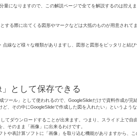
かなりの分量になりますので、この解説ページで全てを解説するのは控
」をしようとする際に出てくる図形やマークなどは大抵のものが用意されて
・点線など様々な種類がありますし、図形と図形をピッタリと結び
。
像」として保存できる
料作成ツール」として使われるので、GoogleSlideだけで資料作成
、その中にGoogleSlideで作成した図を入れたい」というよ
画像」としてダウンロードすることが出来ます。つまり、スライド上で自
を、そのまま「画像」に出来るわけです。
フトや表計算ソフトに「画像」を取り込む機能がありますから、こ