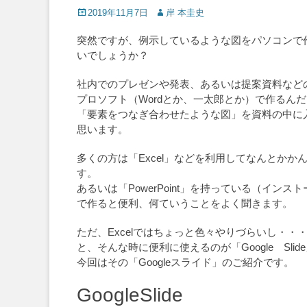
Posted
Author
2019年11月7日
岸 本圭史
on
突然ですが、例示しているような図をパソコンで
いでしょうか？
社内でのプレゼンや発表、あるいは提案資料など
プロソフト（Wordとか、一太郎とか）で作るん
「要素をつなぎ合わせたような図」を資料の中に
思います。
多くの方は「Excel」などを利用してなんとかか
す。
あるいは「PowerPoint」を持っている（イン
で作ると便利、何ていうことをよく聞きます。
ただ、Excelではちょっと色々やりづらいし・
と、そんな時に便利に使えるのが「Google Slid
今回はその「Googleスライド」のご紹介です。
GoogleSlide