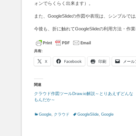
ォンでらくらく出来ます）。
また、GoogleSlideの作図や表現は、シン
今後も、折に触れてGoogleSlideの利用方
共有:
X
Facebook
印刷
メール
関連
クラウド作図ツールDraw.io解説～とりあえずどんな
もんだか～
Categories
Tags
Google
,
クラウド
GoogleSlide
,
Google