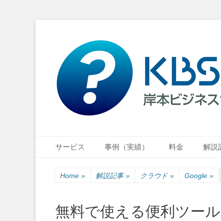
小さな会社・小さなお店のIT経営をナビゲーション
岸本ビジネスサポ
Primary Menu
Skip
サービス
事例（実績）
料金
解説
to
content
Home
»
解説記事
»
クラウド
»
Google
»
無料で使える便利ツール～