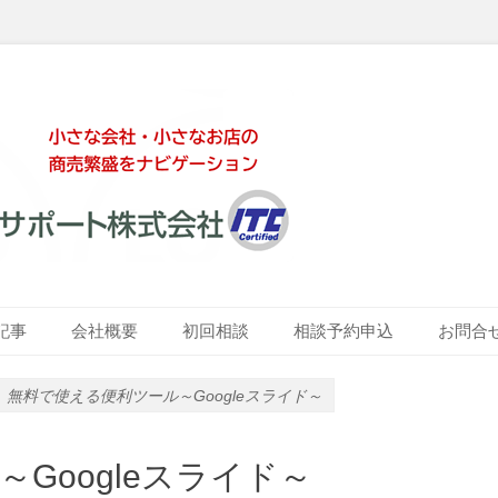
ート株式会社
記事
会社概要
初回相談
相談予約申込
お問合
無料で使える便利ツール～Googleスライド～
Googleスライド～