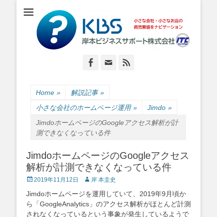
小さな会社・小さなお店のIT経営をナビゲーション
岸本ビジネスサポ
ート株式会社
Facebook
Email
Feed
Home
»
解説記事
»
小さな会社のホームページ運用
»
Jimdo
»
JimdoホームページのGoogleアクセス解析が計
測できなくなっている件
JimdoホームページのGoogleアクセス
解析が計測できなくなっている件
Posted
Author
2019年11月12日
岸 本圭史
on
Jimdoホームページを運用していて、2019年9月頃か
ら「GoogleAnalytics」のアクセス解析がほとんど計測
されなくなっているという事象が発生しているようで