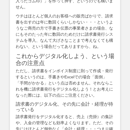
入ったゴム印）」を作って押す、というのでも構いま
せん。
ウチはほとんど個人のお客様への販売ばかりで、請求
書を出すのは年に数回くらいしかない・・・というよ
うなご商売の方で手書き伝票の事業者さまの場合、な
にもそのたった年に数回のためだけに請求書発行シス
テムを導入、なんて大げさなことまで考えなくても構
わない、という場合だってありますから、ね。
これからデジタル化しよう、という場
合の注意点
ただし、請求書をインボイス制度に則って作成・発行
するというのは、手書きやExcelでの場合「面倒」
「手間がかかる」という点は否めません。それならこ
れを機に請求書発行をデジタル化しよう！とお考えに
なった際には、以下の点にご注意ください。
請求書のデジタル化、その先に会計・経理が待
っている
請求書発行をデジタル化すると、売上（売掛）の集計
や、入金の管理なども効率よくなります。ただ、その
先にはほとんど例外なく「会計・経理・・・つまり確