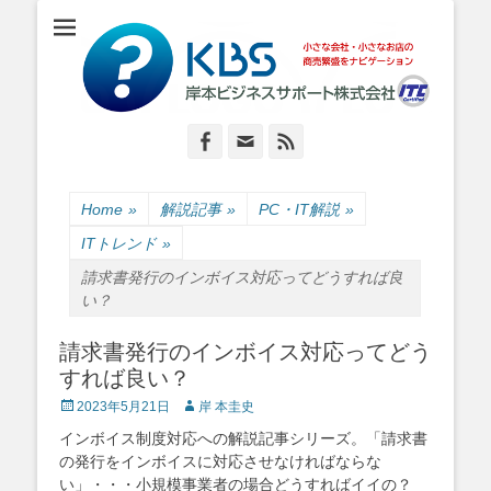
小さな会社・小さなお店のIT経営をナビゲーション
岸本ビジネスサポ
ート株式会社
Facebook
Email
Feed
Home
»
解説記事
»
PC・IT解説
»
ITトレンド
»
請求書発行のインボイス対応ってどうすれば良
い？
請求書発行のインボイス対応ってどう
すれば良い？
Posted
Author
2023年5月21日
岸 本圭史
on
インボイス制度対応への解説記事シリーズ。「請求書
の発行をインボイスに対応させなければならな
い」・・・小規模事業者の場合どうすればイイの？