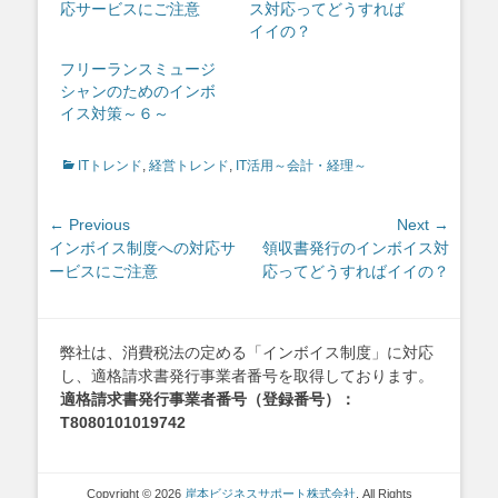
応サービスにご注意
ス対応ってどうすれば
イイの？
フリーランスミュージ
シャンのためのインボ
イス対策～６～
Categories
ITトレンド
,
経営トレンド
,
IT活用～会計・経理～
投
← Previous
Next →
Previous
Next
インボイス制度への対応サ
領収書発行のインボイス対
稿
post:
post:
ービスにご注意
応ってどうすればイイの？
ナ
ビ
ゲ
弊社は、消費税法の定める「インボイス制度」に対応
ー
し、適格請求書発行事業者番号を取得しております。
シ
適格請求書発行事業者番号（登録番号）：
ョ
T8080101019742
ン
Copyright © 2026
岸本ビジネスサポート株式会社
. All Rights