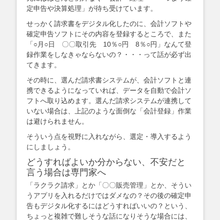
定申告や決算処理」が待ち受けています。
せっかく請求書をデジタル化したのに、会計ソフトや
確定申告ソフトにその内容を登録するところで、また
「○月○日 〇〇取引先 10％○円 8％○円」なんて登
録作業をしなきゃならないの？・・・って話が必ず出
てきます。
その時に、選んだ請求書システムが、会計ソフトと連
携できるようになっていれば、データを自動で会計ソ
フトへ取り込めます。選んだ請求システムが連携して
いない場合は、上記のような面倒な「会計登録」作業
は避けられません。
そういう点を視野に入れながら、選定・導入するよう
にしましょう。
どうすればよいか分からない、不安だと
言う場合は専門家へ
「ラクラク請求」とか「〇〇販売管理」とか、そうい
うアプリを入れるだけではダメなの？その後の確定申
告もデジタル化するにはどうすればいいの？という、
ちょっと複雑で難しそうな話になりそうな場合には、