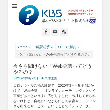
小さな会社・小さなお店のIT経営をナビゲーション
岸本ビジネスサポ
ート株式会社
Facebook
Email
Feed
Home
»
解説記事
»
PC・IT解説
»
今さら聞けない「Web会議ってどうやるの？」
今さら聞けない「Web会議ってどう
やるの？」
Posted
Author
2020年6月23日
岸 本圭史
on
コロナウィルス禍の影響で、2020年3月～5月頃にか
けて「Web会議」「オンラインミーティング」という
言葉があっというまに広がりました。出社して来られ
ないけれど、自宅にいながらにして会議やミーティン
グが出来るサービス、ということで「テレワーク」