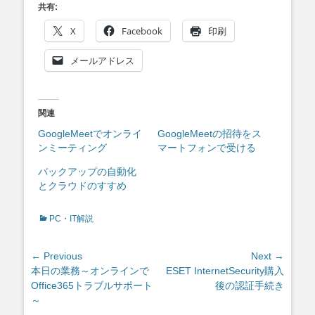
共有:
X
Facebook
印刷
メールアドレス
関連
GoogleMeetでオンライ
GoogleMeetの招待をス
ンミーティング
マートフォンで受ける
バックアップの自動化
とクラウドのすすめ
Categories
PC・IT解説
投
← Previous
Next →
Previous
Next
本日の業務～オンラインで
ESET InternetSecurity購入
稿
post:
post:
Office365トラブルサポート
後の認証手続き
ナ
～
ビ