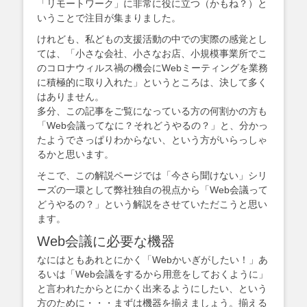
「リモートワーク」に非常に役に立つ（かもね？）と
いうことで注目が集まりました。
けれども、私どもの支援活動の中での実際の感覚とし
ては、「小さな会社、小さなお店、小規模事業所でこ
のコロナウィルス禍の機会にWebミーティングを業務
に積極的に取り入れた」というところは、決して多く
はありません。
多分、この記事をご覧になっている方の何割かの方も
「Web会議ってなに？それどうやるの？」と、分かっ
たようでさっぱりわからない、という方がいらっしゃ
るかと思います。
そこで、この解説ページでは「今さら聞けない」シリ
ーズの一環として弊社独自の視点から「Web会議って
どうやるの？」という解説をさせていただこうと思い
ます。
Web会議に必要な機器
なにはともあれとにかく「Webかいぎがしたい！」あ
るいは「Web会議をするから用意をしておくように」
と言われたからとにかく出来るようにしたい、という
方のために・・・まずは機器を揃えましょう。揃える