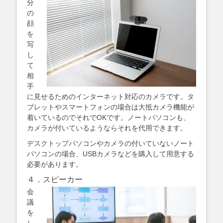
分
の
顔
を
写
し
て
相
手
に見せるためのインターネット対応のカメラです。タ
ブレットやスマートフォンの場合は大抵カメラ機能が
着いているのでそれでOKです。ノートパソコンも、
カメラが付いているようならそれを代用できます。
デスクトップパソコンやカメラの付いていないノート
パソコンの場合、USBカメラなどを購入して用意する
必要があります。
４．スピーカー
会
議
を