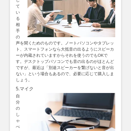
し
て
い
る
相
手
の
声を聞くためのものです。ノートパソコンやタブレッ
ト、スマートフォンなら大抵音の出るようにスピーカ
ーが内蔵されていますからそれを使うのでもOKで
す。デスクトップパソコンでも音の出るのがほとんど
ですが、最近は「別途スピーカーを繋げないと音が出
ない」という場合もあるので、必要に応じて購入しま
しょう。
5.マイク
自
分
の
し
ゃ
べ