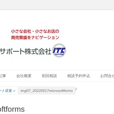
ート株式会社
記事
会社概要
初回相談
相談予約申込
お問合
/
ケート収集
»
img07_20220517microsoftforms
ftforms