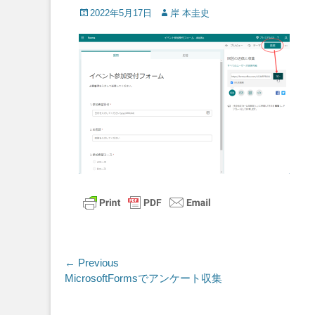
Posted
Author
2022年5月17日
岸 本圭史
on
投
← Previous
Previous
MicrosoftFormsでアンケート収集
稿
post:
ナ