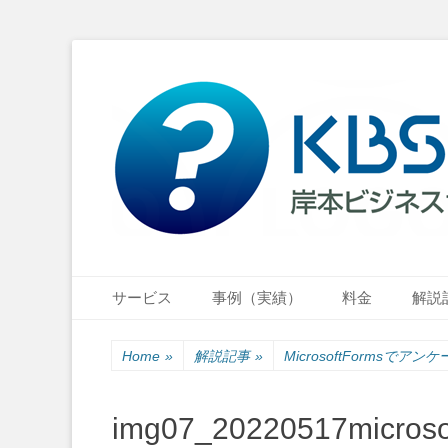
小さな会社・小さなお店のIT経営をナビゲーション
岸本ビジネスサポ
Primary Menu
Skip
サービス
事例（実績）
料金
解説
to
content
Home
»
解説記事
»
MicrosoftFormsでアン
img07_20220517microso