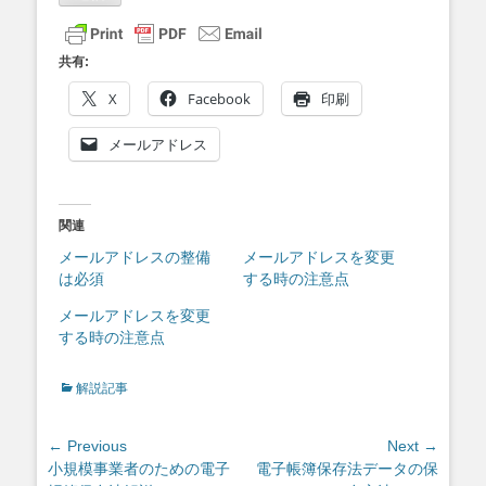
共有:
X
Facebook
印刷
メールアドレス
関連
メールアドレスの整備
メールアドレスを変更
は必須
する時の注意点
メールアドレスを変更
する時の注意点
Categories
解説記事
投
← Previous
Next →
Previous
Next
小規模事業者のための電子
電子帳簿保存法データの保
稿