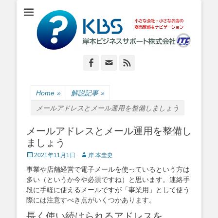
小さな会社・小さなお店のIT経営をナビゲーション
岸本ビジネスサポ
ート株式会社
Facebook
Email
Feed
Home
»
解説記事
»
メールアドレスとメール運用を整備しましょう
メールアドレスとメール運用を整備し
ましょう
Posted
Author
2021年11月1日
岸 本圭史
on
事業や店舗経営で電子メールを使っているという方は
多い（というか今や必須ですね）と思います。連絡手
段に手軽に使えるメールですが「事業用」として使う
際には注意すべき点がいくつかあります。
長く使い続けられるアドレスを