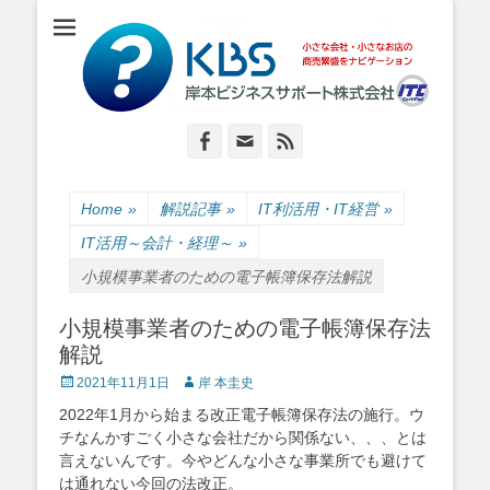
小さな会社・小さなお店のIT経営をナビゲーション
岸本ビジネスサポ
ート株式会社
Facebook
Email
Feed
Home
»
解説記事
»
IT利活用・IT経営
»
IT活用～会計・経理～
»
小規模事業者のための電子帳簿保存法解説
小規模事業者のための電子帳簿保存法
解説
Posted
Author
2021年11月1日
岸 本圭史
on
2022年1月から始まる改正電子帳簿保存法の施行。ウ
チなんかすごく小さな会社だから関係ない、、、とは
言えないんです。今やどんな小さな事業所でも避けて
は通れない今回の法改正。