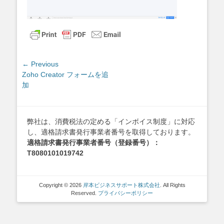
投
← Previous
Previous
Zoho Creator フォームを追
稿
post:
加
ナ
ビ
ゲ
弊社は、消費税法の定める「インボイス制度」に対応
ー
し、適格請求書発行事業者番号を取得しております。
シ
適格請求書発行事業者番号（登録番号）：
ョ
T8080101019742
ン
Copyright © 2026
岸本ビジネスサポート株式会社
. All Rights
Reserved.
プライバシーポリシー