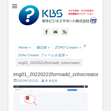
小さな会社・小さなお店のIT経営をナビゲーション
岸本ビジネスサポ
ート株式会社
Facebook
Email
Feed
/
/
Home
»
備忘録
»
ZOHO Creator
»
Zoho Creator フォームを追加
»
img01_20220222formadd_zohocreator
img01_20220222formadd_zohocreator
Posted
Author
2022年2月22日
岸 本圭史
on