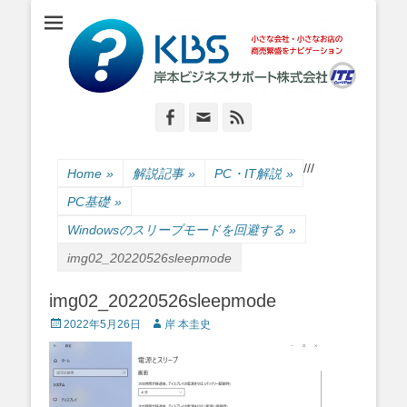
小さな会社・小さなお店のIT経営をナビゲーション
岸本ビジネスサポ
ート株式会社
Facebook
Email
Feed
/
/
/
Home
»
解説記事
»
PC・IT解説
»
PC基礎
»
Windowsのスリープモードを回避する
»
img02_20220526sleepmode
img02_20220526sleepmode
Posted
Author
2022年5月26日
岸 本圭史
on