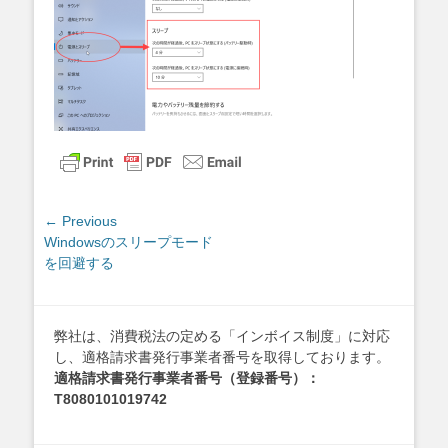
投
← Previous
Previous
Windowsのスリープモード
稿
post:
を回避する
ナ
ビ
ゲ
弊社は、消費税法の定める「インボイス制度」に対応
ー
し、適格請求書発行事業者番号を取得しております。
シ
適格請求書発行事業者番号（登録番号）：
ョ
T8080101019742
ン