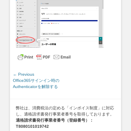
投
← Previous
Previous
Office365サインイン時の
稿
post:
Authenticatorを解除する
ナ
ビ
ゲ
弊社は、消費税法の定める「インボイス制度」に対応
ー
し、適格請求書発行事業者番号を取得しております。
シ
適格請求書発行事業者番号（登録番号）：
ョ
T8080101019742
ン