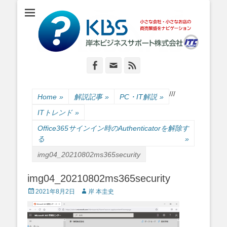
小さな会社・小さなお店のIT経営をナビゲーション
岸本ビジネスサポ
ート株式会社
Facebook
Email
Feed
/
/
/
Home
»
解説記事
»
PC・IT解説
»
ITトレンド
»
Office365サインイン時のAuthenticatorを解除す
る
»
img04_20210802ms365security
img04_20210802ms365security
Posted
Author
2021年8月2日
岸 本圭史
on