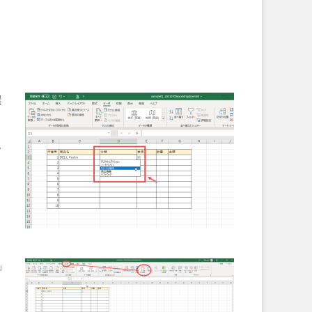
選
。
」