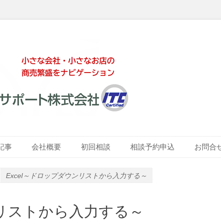
ート株式会社
記事
会社概要
初回相談
相談予約申込
お問合
Excel～ドロップダウンリストから入力する～
ンリストから入力する～