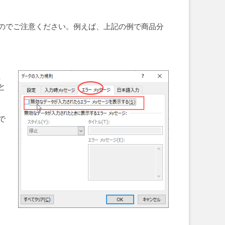
のでご注意ください。例えば、上記の例で商品分
、
と
で