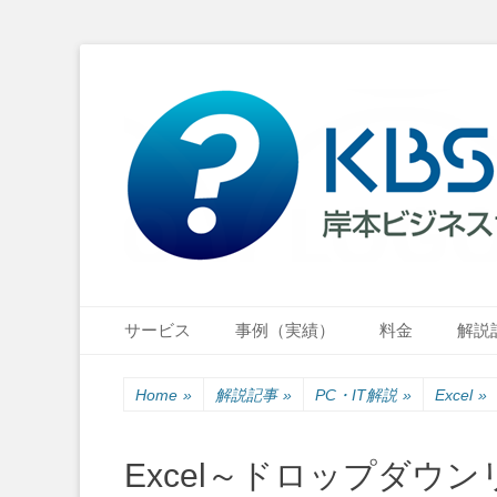
小さな会社・小さなお店のIT経営をナビゲーション
岸本ビジネスサポ
Primary Menu
Skip
サービス
事例（実績）
料金
解説
to
content
Home
»
解説記事
»
PC・IT解説
»
Excel
»
Excel～ドロップダウ