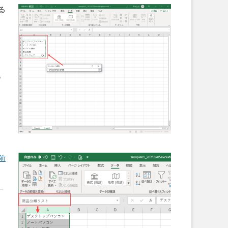
る
別
も
前
す