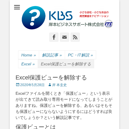
小さな会社・小さなお店のIT経営をナビゲーション
岸本ビジネスサポ
ート株式会社
Facebook
Email
Feed
Home
»
解説記事
»
PC・IT解説
»
Excel
»
Excel保護ビューを解除する
Excel保護ビューを解除する
Posted
Author
2020年5月28日
岸 本圭史
on
Excelファイルを開くとき「保護ビュー」という表示
が出てきて読み取り専用モードになってしまうことが
ありますね。保護ビューを解除する、あるいはそもそ
も保護ビューにならないようにするにはどうすれば良
いでしょうか？という解説記事です。
保護ビューとは