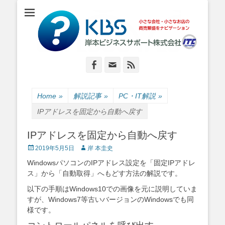
小さな会社・小さなお店のIT経営をナビゲーション
岸本ビジネスサポ
ート株式会社
Facebook
Email
Feed
Home
»
解説記事
»
PC・IT解説
»
IPアドレスを固定から自動へ戻す
IPアドレスを固定から自動へ戻す
Posted
Author
2019年5月5日
岸 本圭史
on
WindowsパソコンのIPアドレス設定を「固定IPアドレ
ス」から「自動取得」へもどす方法の解説です。
以下の手順はWindows10での画像を元に説明していま
すが、Windows7等古いバージョンのWindowsでも同
様です。