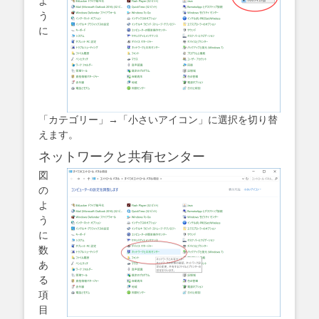
よ
う
に
「カテゴリー」→「小さいアイコン」に選択を切り替
えます。
ネットワークと共有センター
図
の
よ
う
に
数
あ
る
項
目