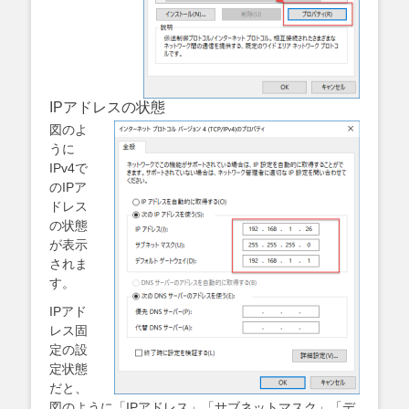
IPアドレスの状態
図のよ
うに
IPv4で
のIPア
ドレス
の状態
が表示
されま
す。
IPアド
レス固
定の設
定状態
だと、
図のように「IPアドレス」「サブネットマスク」「デ