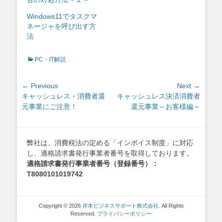
Windows11でタスクマ
ネージャを呼び出す方
法
Categories
PC・IT解説
投
← Previous
Next →
Previous
Next
キャッシュレス・消費者還
キャッシュレス決済消費者
稿
post:
post:
元事業にご注意！
還元事業～お客様編～
ナ
ビ
ゲ
弊社は、消費税法の定める「インボイス制度」に対応
ー
し、適格請求書発行事業者番号を取得しております。
シ
適格請求書発行事業者番号（登録番号）：
ョ
T8080101019742
ン
Copyright © 2026
岸本ビジネスサポート株式会社
. All Rights
Reserved.
プライバシーポリシー