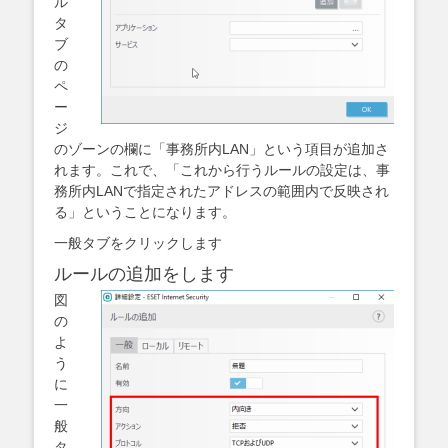
ル
タ
ブ
の
ペ
ー
ジ
のゾーンの欄に「事務所内LAN」という項目が追加さ
れます。これで、「これから行うルールの設定は、事
務所内LANで指定されたアドレスの範囲内で反映され
る」ということになります。
一般タブをクリックします
ルールの追加をします
図
の
よ
う
に
一
般
タ