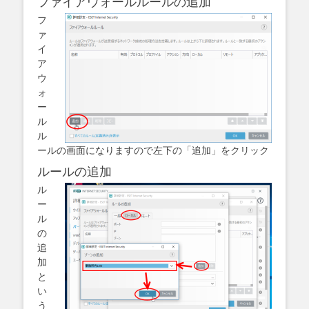
ファイアウォールルールの追加
フ
ァ
イ
ア
ウ
ォ
ー
ル
ル
ールの画面になりますので左下の「追加」をクリック
ルールの追加
ル
ー
ル
の
追
加
と
い
う