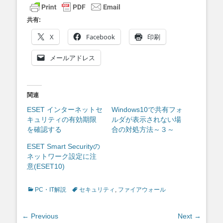
共有:
X
Facebook
印刷
メールアドレス
関連
ESET インターネットセ
Windows10で共有フォ
キュリティの有効期限
ルダが表示されない場
を確認する
合の対処方法～３～
ESET Smart Securityの
ネットワーク設定に注
意(ESET10)
Categories
Tags
PC・IT解説
セキュリティ
,
ファイアウォール
投
← Previous
Next →