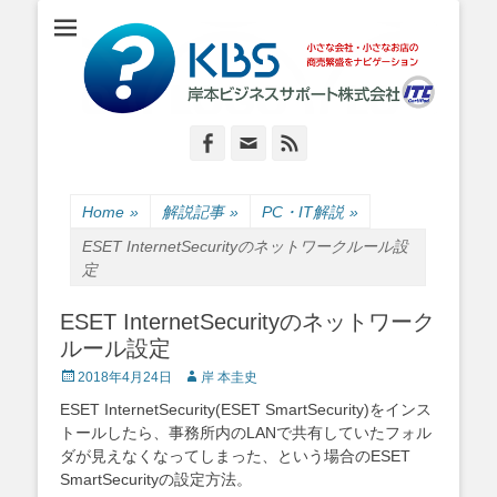
小さな会社・小さなお店のIT経営をナビゲーション
岸本ビジネスサポ
ート株式会社
Facebook
Email
Feed
Home
»
解説記事
»
PC・IT解説
»
ESET InternetSecurityのネットワークルール設
定
ESET InternetSecurityのネットワーク
ルール設定
Posted
Author
2018年4月24日
岸 本圭史
on
ESET InternetSecurity(ESET SmartSecurity)をインス
トールしたら、事務所内のLANで共有していたフォル
ダが見えなくなってしまった、という場合のESET
SmartSecurityの設定方法。