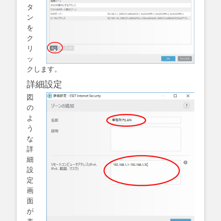
タ
ン
を
ク
リ
ッ
クします。
詳細設定
図
の
よ
う
な
詳
細
設
定
画
面
が