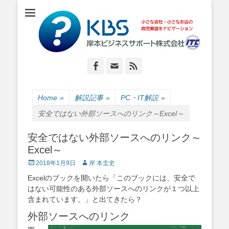
小さな会社・小さなお店のIT経営をナビゲーション
岸本ビジネスサポ
ート株式会社
Facebook
Email
Feed
Home
»
解説記事
»
PC・IT解説
»
安全ではない外部ソースへのリンク～Excel～
安全ではない外部ソースへのリンク～
Excel～
Posted
Author
2018年1月9日
岸 本圭史
on
Excelのブックを開いたら「このブックには、安全で
はない可能性のある外部ソースへのリンクが１つ以上
含まれています。」と出てきたら？
外部ソースへのリンク