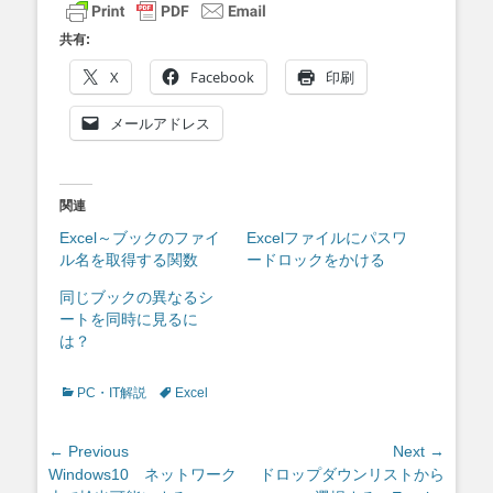
共有:
X
Facebook
印刷
メールアドレス
関連
Excel～ブックのファイ
Excelファイルにパスワ
ル名を取得する関数
ードロックをかける
同じブックの異なるシ
ートを同時に見るに
は？
Categories
Tags
PC・IT解説
Excel
投
← Previous
Next →
Previous
Next
Windows10 ネットワーク
ドロップダウンリストから
稿