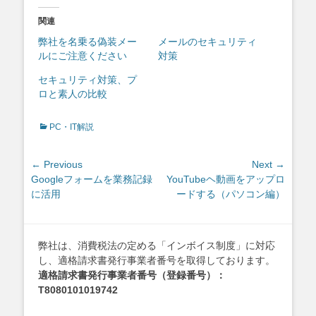
関連
弊社を名乗る偽装メー
メールのセキュリティ
ルにご注意ください
対策
セキュリティ対策、プ
ロと素人の比較
Categories
PC・IT解説
投
← Previous
Next →
Previous
Next
Googleフォームを業務記録
YouTubeヘ動画をアップロ
稿
post:
post:
に活用
ードする（パソコン編）
ナ
ビ
ゲ
弊社は、消費税法の定める「インボイス制度」に対応
ー
し、適格請求書発行事業者番号を取得しております。
シ
適格請求書発行事業者番号（登録番号）：
ョ
T8080101019742
ン