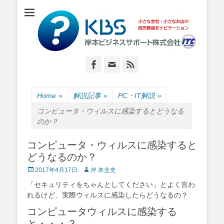
小さな会社・小さなお店のIT経営をナビゲーション
岸本ビジネスサポ
ート株式会社
Facebook
Email
Feed
Home
»
解説記事
»
PC・IT解説
»
コンピュータ・ウィルスに感染するとどうなる
のか？
コンピュータ・ウィルスに感染すると
どうなるのか？
Posted
Author
2017年4月17日
岸 本圭史
on
「セキュリティをちゃんとしてください」とよく言わ
れるけど、実際ウィルスに感染したらどうなるの？
コンピュータウィルスに感染する
と・・・？