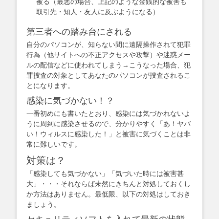
被る（最悪の場合、上記のような金銭的な被害も
取引先・知人・友人に及ぶようになる）
第三者への踏み台にされる
自分のパソコンが、知らない間に遠隔操作されて犯罪
行為（他サイトへの不正アクセスや攻撃）や迷惑メー
ルの配信などに使われてしまう→こうなった場合、犯
罪捜査の対象としてあなたのパソコンが捜査されるこ
とになります。
感染に気づかない！？
一番初めにも書いたとおり、感染には気づかれないよ
うに周到に感染させるので、分かりやすく「あ！ヤバ
い！ウィルスに感染した！」と被害に気づくことは非
常に難しいです。
対策は？
「感染しても気づかない」「気づいた時には被害甚
大」・・・それならば未然にきちんと対処しておくし
か方法はありません。最低限、以下の対処はしておき
ましょう。