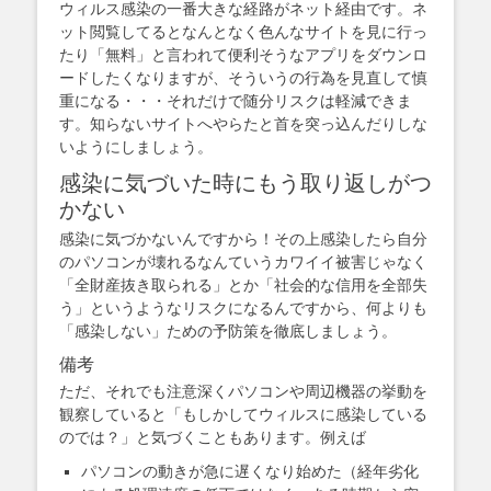
ウィルス感染の一番大きな経路がネット経由です。ネ
ット閲覧してるとなんとなく色んなサイトを見に行っ
たり「無料」と言われて便利そうなアプリをダウンロ
ードしたくなりますが、そういうの行為を見直して慎
重になる・・・それだけで随分リスクは軽減できま
す。知らないサイトへやらたと首を突っ込んだりしな
いようにしましょう。
感染に気づいた時にもう取り返しがつ
かない
感染に気づかないんですから！その上感染したら自分
のパソコンが壊れるなんていうカワイイ被害じゃなく
「全財産抜き取られる」とか「社会的な信用を全部失
う」というようなリスクになるんですから、何よりも
「感染しない」ための予防策を徹底しましょう。
備考
ただ、それでも注意深くパソコンや周辺機器の挙動を
観察していると「もしかしてウィルスに感染している
のでは？」と気づくこともあります。例えば
パソコンの動きが急に遅くなり始めた（経年劣化