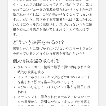
タ・ウィルスの目的になってきているからです。気づ
かれてコンピュータの電源を切られたりネットから遮
断されたりすれば、目的が果たせなくなってしまいま
すね。だから、悪さをする攻撃者たちは「気づかれな
いようにウィルスに感染させ、気づかれないうちに情
報を盗んだり悪さを働いてしまおう」とするわけで
す。
どういう被害を被るの？
感染したことに気づかずにパソコンやスマートフォン
を使っているとどうういう被害を被るかというと
個人情報を盗み取られる
クレジットカード情報で勝手に買い物をされて金
銭的な被害を被る
インターネットバンキングなどのIDやパスワード
を盗まれて預金を盗み取られてしまう
自分のふりをして、様々なネット取引を勝手に行
われる
メールソフトに保存されたメールアドレスやメー
ルの履歴から、取引先や知人・友人までが被害を