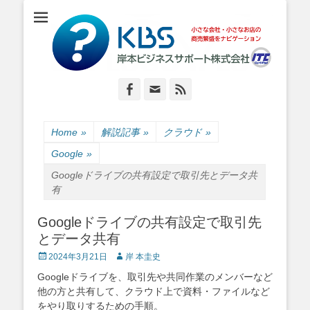
小さな会社・小さなお店のIT経営をナビゲーション
岸本ビジネスサポ
ート株式会社
Facebook
Email
Feed
Home
»
解説記事
»
クラウド
»
Google
»
Googleドライブの共有設定で取引先とデータ共
有
Googleドライブの共有設定で取引先
とデータ共有
Posted
Author
2024年3月21日
岸 本圭史
on
Googleドライブを、取引先や共同作業のメンバーなど
他の方と共有して、クラウド上で資料・ファイルなど
をやり取りするための手順。