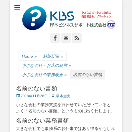
小さな会社・小さなお店のIT経営をナビゲーション
岸本ビジネスサポ
ート株式会社
Facebook
Email
Feed
Home
»
解説記事
»
小さな会社・お店の経営
»
小さな会社の業務改善
»
名前のない書類
名前のない書類
Posted
Author
2018年11月26日
岸 本圭史
on
小さな会社の業務支援を行わせていただいていると、
よく「名前のない書類」というものに出くわします。
名前のない業務書類
大きな会社でも事務系のお仕事ではあり得るかもしれ