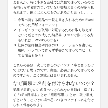
ませんが、特に小さな会社では業務で使っているのに
も拘わらず名前のついていない書類と言うのが多々見
られます。例えばどんなものがあるかと言うと、、、
今週出荷する商品の一覧を書き入れるためのExcel
で作った用紙フォーマット
イレギュラーな取引に対応するために取り敢えず
という感じで作成した納品書（Excelで作ってる方
もいれば、Wordでの方も）
社内の清掃担当や雑務のローテーションを書いた
用紙（パソコンで作らず手書きで作ってコピーし
てる場合も多々）
これらの書類、決して作るのがイケナイ事と言うわけ
ではないと思うのです。実際、必要があって作ってる
のですから、全く無駄とは言い切れません。
なぜ書類に名前を付けられないのか？
業務で必要なのに名前のつけられない書類は、得てし
て「○月○日岸本」とか「経理部用1」とか、取り敢え
ずということでその場の思いつきのファイル名を付け
られて保存されます。