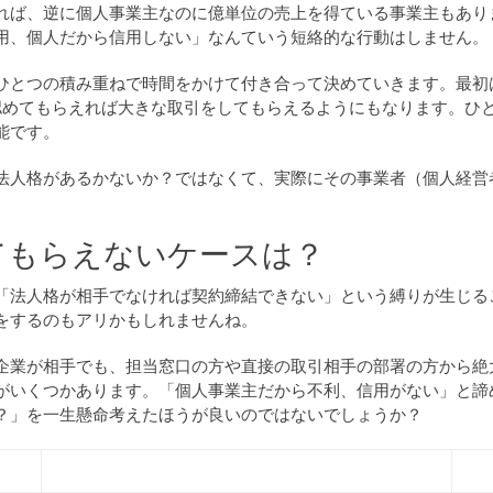
れば、逆に個人事業主なのに億単位の売上を得ている事業主もあり
用、個人だから信用しない」なんていう短絡的な行動はしません。
ひとつの積み重ねで時間をかけて付き合って決めていきます。最初
認めてもらえれば大きな取引をしてもらえるようにもなります。ひ
能です。
法人格があるかないか？ではなくて、実際にその事業者（個人経営
。
てもらえないケースは？
「法人格が相手でなければ契約締結できない」という縛りが生じる
をするのもアリかもしれませんね。
企業が相手でも、担当窓口の方や直接の取引相手の部署の方から絶
がいくつかあります。「個人事業主だから不利、信用がない」と諦
？」を一生懸命考えたほうが良いのではないでしょうか？