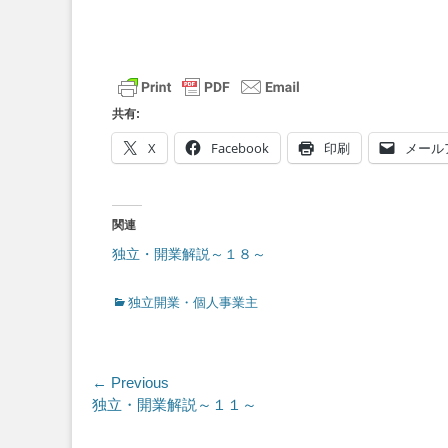
共有:
X
Facebook
印刷
メール
関連
独立・開業解説～１８～
Categories
独立開業・個人事業主
投
← Previous
Previous
独立・開業解説～１１～
稿
post: