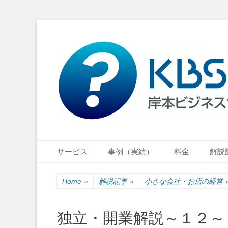
小さな会社・小さなお店のIT経営をナビゲーション
岸本ビジネスサポ
Primary Menu
Skip
サービス
事例（実績）
料金
解説
to
content
Home
»
解説記事
»
小さな会社・お店の経営
独立・開業解説～１２～