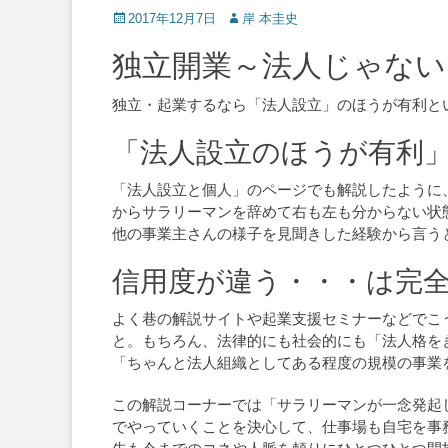
Posted
Author
2017年12月7日
岸 本圭史
on
独立開業～法人じゃない
独立・起業するなら「法人設立」のほうが有利と
「法人設立のほうが有利
「法人設立と個人」のページでも解説したように
からサラリーマンを辞めて右も左も分からない状
他の事業主さんの様子を見聞きした経験から言う
信用度が違う・・・は完
よく巷の解説サイトや起業支援セミナーなどでこ
と。もちろん、法律的にも社会的にも「法人格を
「ちゃんと法人組織としてある程度の規模の事業
この解説コーナーでは「サラリーマンが一念発起
でやっていくことを決心して、仕事場も自宅を事