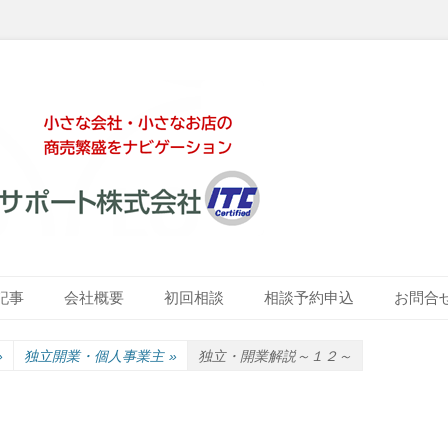
ート株式会社
記事
会社概要
初回相談
相談予約申込
お問合
»
独立開業・個人事業主
»
独立・開業解説～１２～