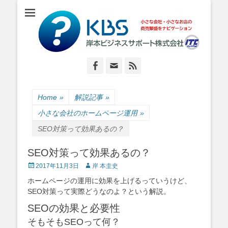
小さな会社・小さなお店のIT経営をナビゲーション
岸本ビジネスサポ
ート株式会社
Facebook
Email
Feed
Home
»
解説記事
»
小さな会社のホームページ運用
»
SEO対策って効果あるの？
SEO対策って効果あるの？
Posted
Author
2017年11月3日
岸 本圭史
on
ホームページの運用に効果を上げるっていうけど、
SEO対策って実際どうなのよ？という解説。
SEOの効果と必要性
そもそもSEOって何？