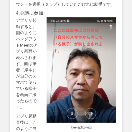
ウントを選択（タップ）していただければ結構です）
4.会議に参加
アプリが起
動すると、
図のように
ハングアウ
トMeetのア
プリ画面が
表示されま
す。図は筆
者（岸本）
が自分のス
マホで使っ
ている様子
を画面に撮
ったもので
す。
アプリ起動
直後は、こ
のように自