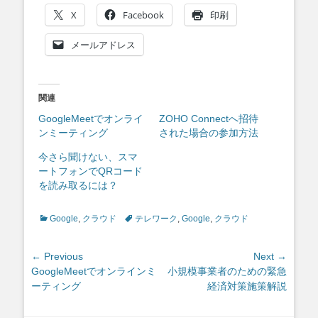
X
Facebook
印刷
メールアドレス
関連
GoogleMeetでオンライ
ZOHO Connectへ招待
ンミーティング
された場合の参加方法
今さら聞けない、スマ
ートフォンでQRコード
を読み取るには？
Categories
Tags
Google
,
クラウド
テレワーク
,
Google
,
クラウド
投
← Previous
Next →
Previous
Next
GoogleMeetでオンラインミ
小規模事業者のための緊急
稿
post:
post:
ーティング
経済対策施策解説
ナ
ビ