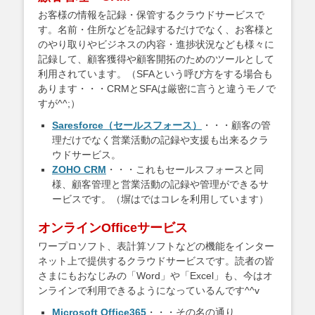
お客様の情報を記録・保管するクラウドサービスで
す。名前・住所などを記録するだけでなく、お客様と
のやり取りやビジネスの内容・進捗状況なども様々に
記録して、顧客獲得や顧客開拓のためのツールとして
利用されています。（SFAという呼び方をする場合も
あります・・・CRMとSFAは厳密に言うと違うモノで
すが^^;）
Saresforce（セールスフォース）
・・・顧客の管
理だけでなく営業活動の記録や支援も出来るクラ
ウドサービス。
ZOHO CRM
・・・これもセールスフォースと同
様、顧客管理と営業活動の記録や管理ができるサ
ービスです。（塀はではコレを利用しています）
オンラインOfficeサービス
ワープロソフト、表計算ソフトなどの機能をインター
ネット上で提供するクラウドサービスです。読者の皆
さまにもおなじみの「Word」や「Excel」も、今はオ
ンラインで利用できるようになっているんです^^v
Microsoft Office365
・・・その名の通り