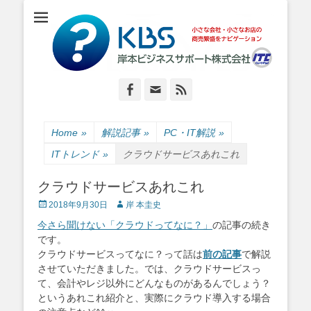
小さな会社・小さなお店のIT経営をナビゲーション
岸本ビジネスサポ
ート株式会社
Facebook
Email
Feed
Home
»
解説記事
»
PC・IT解説
»
ITトレンド
»
クラウドサービスあれこれ
クラウドサービスあれこれ
Posted
Author
2018年9月30日
岸 本圭史
on
今さら聞けない「クラウドってなに？」
の記事の続き
です。
クラウドサービスってなに？って話は
前の記事
で解説
させていただきました。では、クラウドサービスっ
て、会計やレジ以外にどんなものがあるんでしょう？
というあれこれ紹介と、実際にクラウド導入する場合