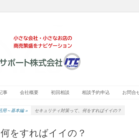
ート株式会社
記事
会社概要
初回相談
相談予約申込
お問合
T活用～基本編
»
セキュリティ対策って、何をすればイイの？
、何をすればイイの？