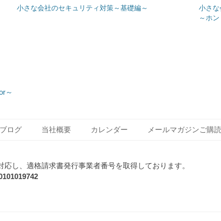
小さな会社のセキュリティ対策～基礎編～
小さな
～ホン
Next
or～
post:
ブログ
当社概要
カレンダー
メールマガジンご購
対応し、適格請求書発行事業者番号を取得しております。
1019742