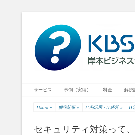
小さな会社・小さなお店のIT経営をナビゲーション
岸本ビジネスサポ
Primary Menu
Skip
サービス
事例（実績）
料金
解説
to
content
Home
»
解説記事
»
IT利活用・IT経営
»
I
セキュリティ対策って