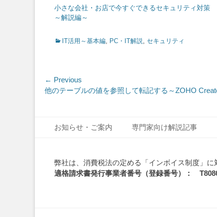
小さな会社・お店で今すぐできるセキュリティ対策
～解説編～
Categories
IT活用～基本編
,
PC・IT解説
,
セキュリティ
投
← Previous
Previous
他のテーブルの値を参照して転記する～ZOHO Creat
稿
post:
ナ
Footer Menu
Skip
ビ
お知らせ・ご案内
専門家向け解説記事
to
ゲ
content
ー
弊社は、消費税法の定める「インボイス制度」に
適格請求書発行事業者番号（登録番号）： T808010
シ
ョ
ン