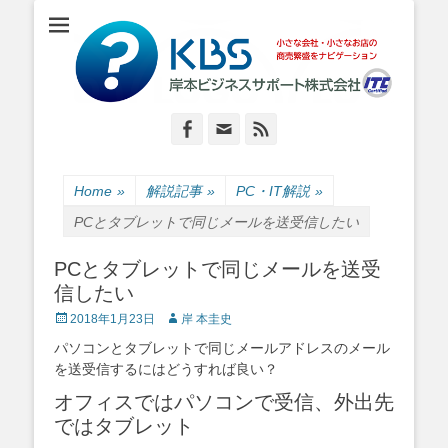
小さな会社・小さなお店のIT経営をナビゲーション
岸本ビジネスサポ
ート株式会社
Facebook
Email
Feed
Home
»
解説記事
»
PC・IT解説
»
PCとタブレットで同じメールを送受信したい
PCとタブレットで同じメールを送受
信したい
Posted
Author
2018年1月23日
岸 本圭史
on
パソコンとタブレットで同じメールアドレスのメール
を送受信するにはどうすれば良い？
オフィスではパソコンで受信、外出先
ではタブレット