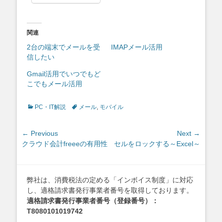
関連
2台の端末でメールを受
IMAPメール活用
信したい
Gmail活用でいつでもど
こでもメール活用
Categories
Tags
PC・IT解説
メール
,
モバイル
投
← Previous
Next →
Previous
Next
クラウド会計freeeの有用性
セルをロックする～Excel～
稿
post:
post:
ナ
ビ
ゲ
弊社は、消費税法の定める「インボイス制度」に対応
し、適格請求書発行事業者番号を取得しております。
ー
適格請求書発行事業者番号（登録番号）：
シ
T8080101019742
ョ