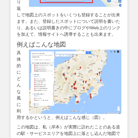
り
返
しで地図上のスポットをいくつも登録することが出来
ます。また、登録したスポットについて説明を書いた
り、あるいは説明書きの中にブログやWeb上のリンク
を加えて、情報サイトへ誘導することも出来ます。
例えばこんな地図
具
体
的
に
ど
ん
な
風
に
利
用するかというと、例えばこんな感じ（図）。
この地図は、私（岸本）が実際に訪れたことのある道
の駅・サービスエリアを地図上に落とし込んだ地図で