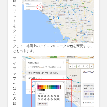
側
の
リ
ス
ト
を
ク
リ
ッ
クして、地図上のアイコンのマークや色を変更するこ
とも出来ます。
マ
イ
マ
ッ
プ
へ
は
こ
の
繰