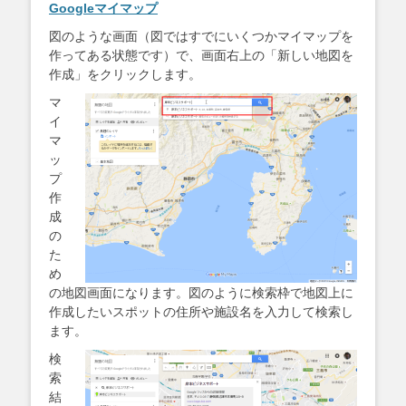
Googleマイマップ
図のような画面（図ではすでにいくつかマイマップを
作ってある状態です）で、画面右上の「新しい地図を
作成」をクリックします。
マ
イ
マ
ッ
プ
作
成
の
た
め
の地図画面になります。図のように検索枠で地図上に
作成したいスポットの住所や施設名を入力して検索し
ます。
検
索
結