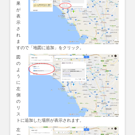
果
が
表
示
さ
れ
ま
すので「地図に追加」をクリック。
図
の
よ
う
に
左
側
の
リ
ス
トに追加した場所が表示されます。
左