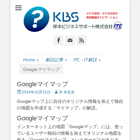
小さな会社・小さなお店のIT経営をナビゲーション
岸本ビジネスサポ
ート株式会社
Facebook
Email
Feed
Home
»
解説記事
»
PC・IT解説
»
Googleマイマップ
Googleマイマップ
Posted
Author
2016年10月31日
岸 本圭史
on
Googleマップ上に自分のオリジナル情報を加えて独自
の地図を作成する「マイマップ」の解説。
Googleマイマップ
インターネット上の地図「Googleマップ」には、使っ
ているユーザー独自の情報を加えてオリジナル地図を
作る「Googleマイマップ」というサービスがありま