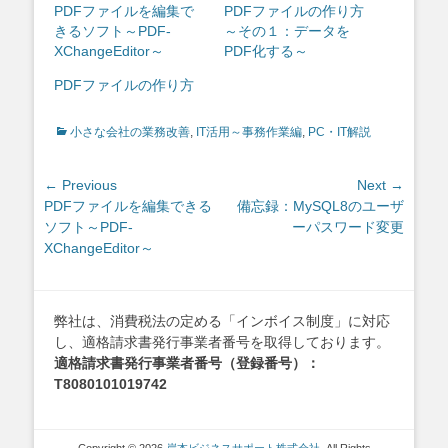
PDFファイルを編集で
PDFファイルの作り方
きるソフト～PDF-
～その１：データを
XChangeEditor～
PDF化する～
PDFファイルの作り方
Categories
小さな会社の業務改善
,
IT活用～事務作業編
,
PC・IT解説
投
← Previous
Next →
Previous
Next
PDFファイルを編集できる
備忘録：MySQL8のユーザ
稿
post:
post:
ソフト～PDF-
ーパスワード変更
ナ
XChangeEditor～
ビ
ゲ
ー
弊社は、消費税法の定める「インボイス制度」に対応
シ
し、適格請求書発行事業者番号を取得しております。
ョ
適格請求書発行事業者番号（登録番号）：
ン
T8080101019742