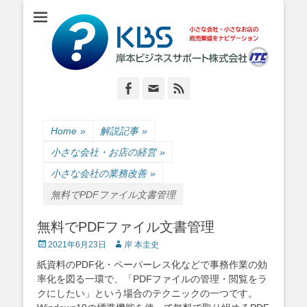
小さな会社・小さなお店のIT経営をナビゲーション
岸本ビジネスサポ
ート株式会社
Facebook
Email
Feed
Home
»
解説記事
»
小さな会社・お店の経営
»
小さな会社の業務改善
»
無料でPDFファイル文書管理
無料でPDFファイル文書管理
Posted
Author
2021年6月23日
岸 本圭史
on
紙資料のPDF化・ペーパーレス化などで事務作業の効
率化を図る一環で、「PDFファイルの管理・閲覧をラ
クにしたい」という場合のテクニックの一つです。