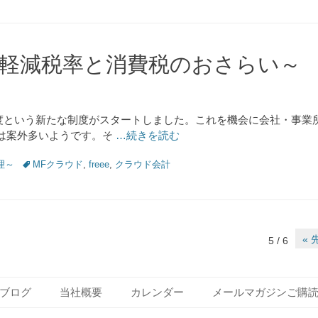
軽減税率と消費税のおさらい～
率制度という新たな制度がスタートしました。これを機会に会社・事
は案外多いようです。そ
…続きを読む
Tags
理～
MFクラウド
,
freee
,
クラウド会計
« 
5 / 6
ブログ
当社概要
カレンダー
メールマガジンご購