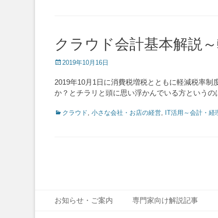
クラウド会計基本解説～
Posted
2019年10月16日
on
2019年10月1日に消費税増税とともに軽減税
か？とチラリと頭に思い浮かんでいる方というの
Categories
クラウド
,
小さな会社・お店の経営
,
IT活用～会計・経
Post
navigation
Footer Menu
Skip
お知らせ・ご案内
専門家向け解説記事
to
content