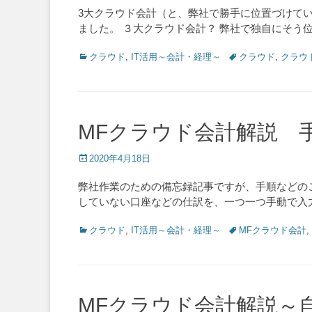
3大クラウド会計（と、弊社で勝手に位置づけてい
ました。 ３大クラウド会計？ 弊社で独自にそう
Categories
Tags
クラウド
,
IT活用～会計・経理～
クラウド
,
クラウ
MFクラウド会計解説 
Posted
2020年4月18日
on
弊社作業のための備忘録記事ですが、手順などの
していない口座などの仕訳を、一つ一つ手動で入
Categories
Tags
クラウド
,
IT活用～会計・経理～
MFクラウド会計
,
MFクラウド会計解説～