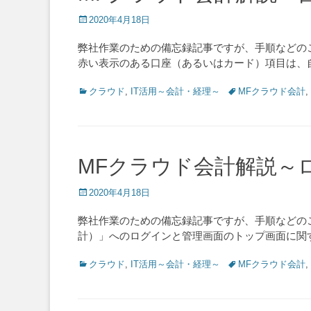
Posted
2020年4月18日
on
弊社作業のための備忘録記事ですが、手順などの
赤い表示のある口座（あるいはカード）項目は、
Categories
Tags
クラウド
,
IT活用～会計・経理～
MFクラウド会計
,
MFクラウド会計解説～
Posted
2020年4月18日
on
弊社作業のための備忘録記事ですが、手順などの
計）」へのログインと管理画面のトップ画面に関
Categories
Tags
クラウド
,
IT活用～会計・経理～
MFクラウド会計
,