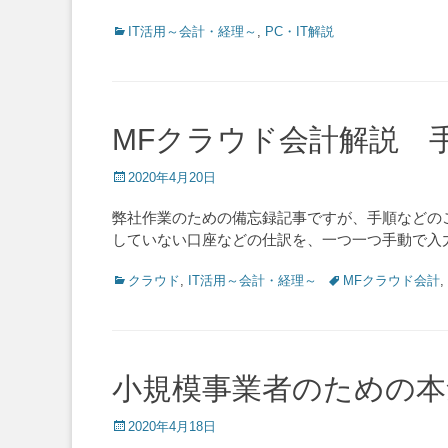
Categories
IT活用～会計・経理～
,
PC・IT解説
MFクラウド会計解説 
Posted
2020年4月20日
on
弊社作業のための備忘録記事ですが、手順などの
していない口座などの仕訳を、一つ一つ手動で入
Categories
Tags
クラウド
,
IT活用～会計・経理～
MFクラウド会計
,
小規模事業者のための本
Posted
2020年4月18日
on