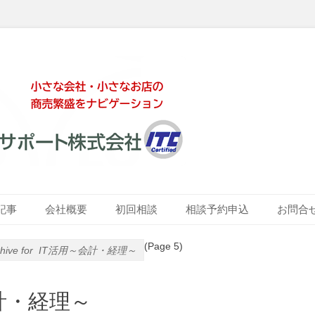
ート株式会社
記事
会社概要
初回相談
相談予約申込
お問合
(Page 5)
hive for
IT活用～会計・経理～
計・経理～