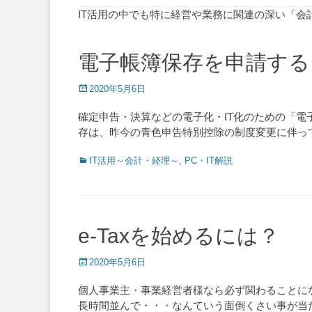
IT活用の中でも特に経営や業務に関連の深い「会
電子帳簿保存を申請する
Posted
2020年5月6日
on
確定申告・決算などの電子化・IT化のための「電
存は、昨今の青色申告特別控除の制度変更に伴っ
Categories
IT活用～会計・経理～
,
PC・IT解説
e-Taxを始めるには？
Posted
2020年5月6日
on
個人事業主・事業経営者様なら必ず関わることに
長時間並んで・・・なんていう面倒くさい事が当た