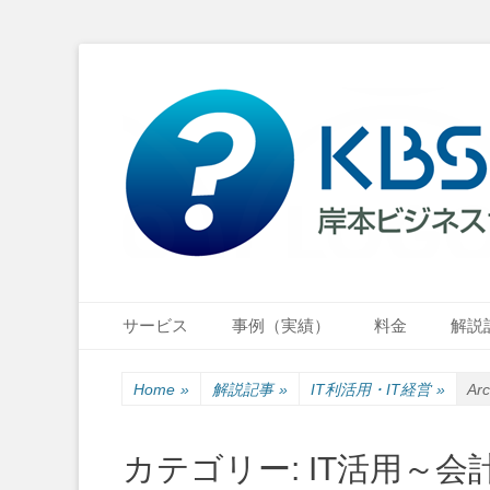
小さな会社・小さなお店のIT経営をナビゲーション
岸本ビジネスサポ
Primary Menu
Skip
サービス
事例（実績）
料金
解説
to
content
Home
»
解説記事
»
IT利活用・IT経営
»
Arc
カテゴリー:
IT活用～会