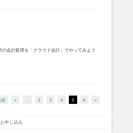
業所の会計処理を「クラウド会計」でやってみよう
先頭
«
...
2
3
4
5
6
»
読お申し込み