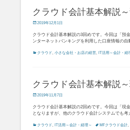
クラウド会計基本解説～
Posted
2019年12月1日
on
クラウド会計基本解説の3回めです。今回は「預
ンターネットバンキングを利用した口座情報の自
Categories
クラウド
,
小さな会社・お店の経営
,
IT活用～会計・経
クラウド会計基本解説～
Posted
2019年11月7日
on
クラウド会計基本解説の2回めです。今回は「現金
となりますが、他のクラウド会計システムでも考
Categories
Tags
クラウド
,
IT活用～会計・経理～
MFクラウド会計
,